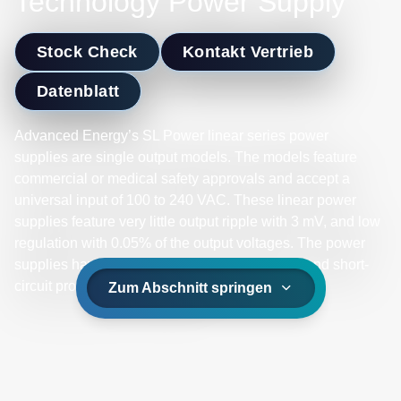
Technology Power Supply
Stock Check
Kontakt Vertrieb
Datenblatt
Advanced Energy’s SL Power linear series power
supplies are single output models. The models feature
commercial or medical safety approvals and accept a
universal input of 100 to 240 VAC. These linear power
supplies feature very little output ripple with 3 mV, and low
regulation with 0.05% of the output voltages. The power
supplies have optional overvoltage protection and short-
circuit protection on all models.
Zum Abschnitt springen