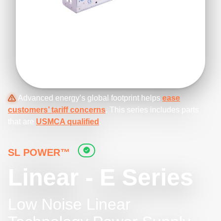
Advanced energy’s global footprint helps
ease
customers’ tariff concerns
. This series includes parts
that are
USMCA qualified
.
SL POWER™
Linear - E Series
Low Noise Linear