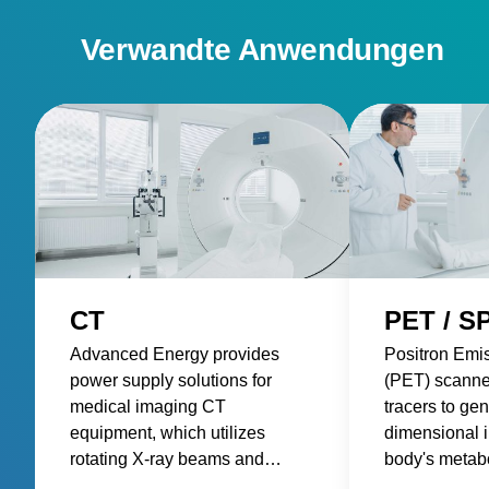
Verwandte Anwendungen
CT
PET / S
Advanced Energy provides
Positron Emi
power supply solutions for
(PET) scanne
medical imaging CT
tracers to gen
equipment, which utilizes
dimensional 
rotating X-ray beams and
body's metabol
detectors to generate detailed
requiring pre