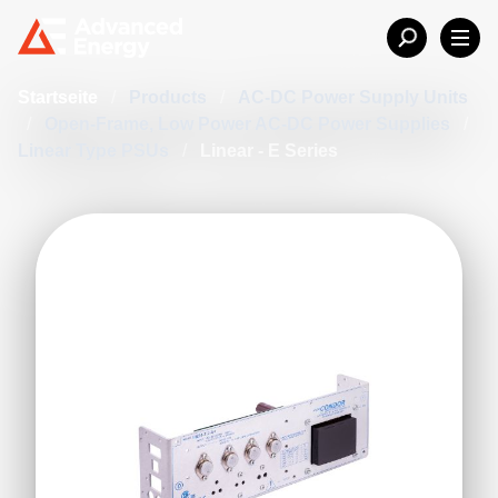
Startseite
/
Products
/
AC-DC Power Supply Units
/
Open-Frame, Low Power AC-DC Power Supplies
/
Linear Type PSUs
/
Linear - E Series