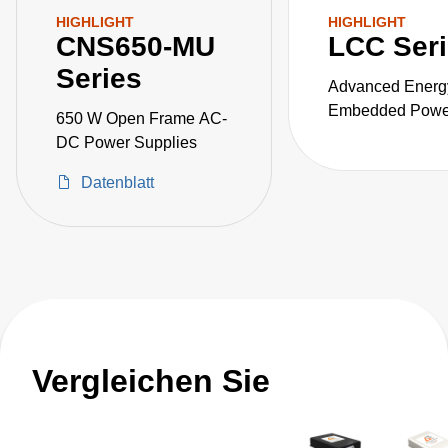
HIGHLIGHT
HIGHLIGHT
CNS650-MU
LCC Ser
Series
Advanced Energ
Embedded Power
650 W Open Frame AC-
the LCC series o
DC Power Supplies
fanless, fully-en
Datenblatt
AC-DC power sup
Vergleichen Sie