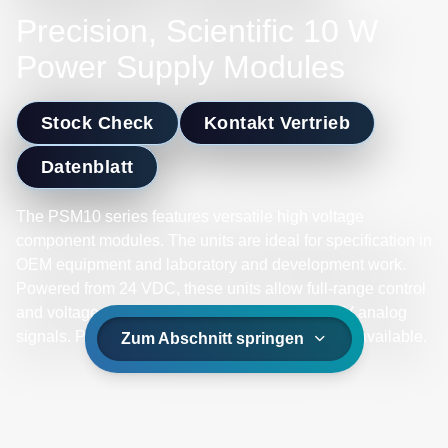
Precision, Scientific 10 W
Power Supply Modules
Stock Check
Kontakt Vertrieb
Datenblatt
The PSM10 series features versatile high voltage
component modules. The units are ideal for specification in
OEM equipment and laboratory and development work.
Powered from 24 VDC, these units allow full-range control
and voltage and current monitoring via 0 to 10 V analog
signals. Positive or negative polarity models are available.
Zum Abschnitt springen