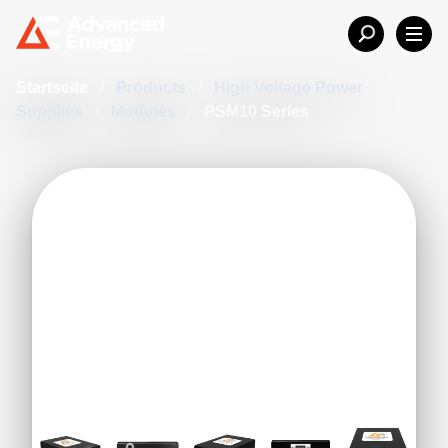
Startseite
/
Products
/
High Voltage Power
Supplies
/
Modules
/
PSM10 Series