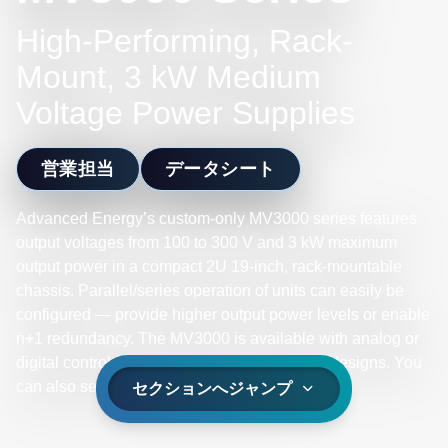
High-Performing, Rack-
Mount, 3 kW Medium
Voltage Power Supplies
営業担当
データシート
Advanced Energy’s custom-only MV3000 series features
output voltages from 100 to 300 V and 3 kW maximum
output power in a compact 2U 19-inch, rack-mountable
chassis. Parallel/series operation of units can easily be
configured — provide higher output power levels or enable
n+1 redundancy. The MV3000 is available with analog or
digital control (RS232) and custom interface designs. You
can also select isolation up to 1000 VDC.
セクションへジャンプ