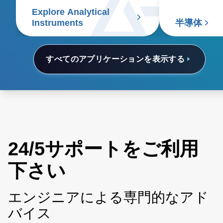
spectrometry, chromatography,
Explore Analytical
electrophoresis, particle size
Instruments
半導体
analyzers, and scanning
electron microscopes.
すべてのアプリケーションを表示する
24/5サポートをご利用
下さい
エンジニアによる専門的なアド
バイス