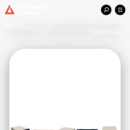
ホーム
/
Products
/
High Voltage Power Supplies
/
High Power
/
Greater than 1 kW
/
MV3000 Series