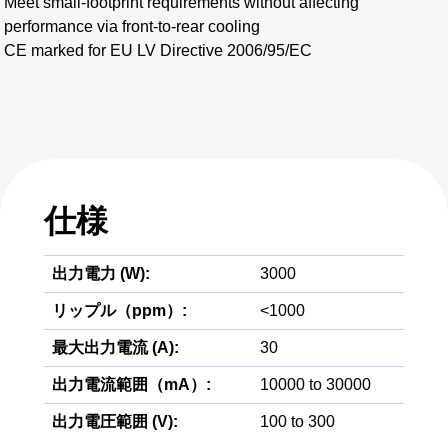
Meet small-footprint requirements without affecting
performance via front-to-rear cooling
CE marked for EU LV Directive 2006/95/EC
仕様
出力電力 (W):
3000
リップル（ppm）:
<1000
最大出力電流 (A):
30
出力電流範囲（mA）:
10000 to 30000
出力電圧範囲 (V):
100 to 300