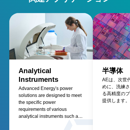
Analytical
半導体
Instruments
AEは、次世
めに、洗練さ
Advanced Energy's power
る高精度のプ
solutions are designed to meet
提供します。
the specific power
requirements of various
analytical instruments such as
spectroscopy, mass