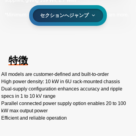
supplies, giving 169 W/l, 2.7 W/in
.
*Minimum order quantities apply, contact us to learn more.
セクションへジャンプ
特徴
All models are customer-defined and built-to-order
High power density: 10 kW in 6U rack-mounted chassis
Dual-supply configuration enhances accuracy and ripple
specs in 1 to 10 kV range
Parallel connected power supply option enables 20 to 100
kW max output power
Efficient and reliable operation