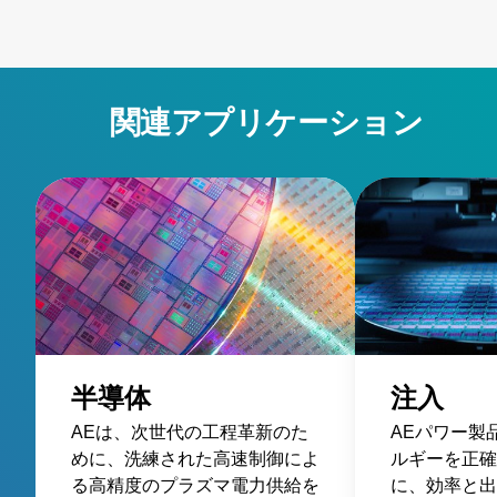
関連アプリケーション
半導体
注入
AEは、次世代の工程革新のた
AEパワー製
めに、洗練された高速制御によ
ルギーを正確
る高精度のプラズマ電力供給を
に、効率と出