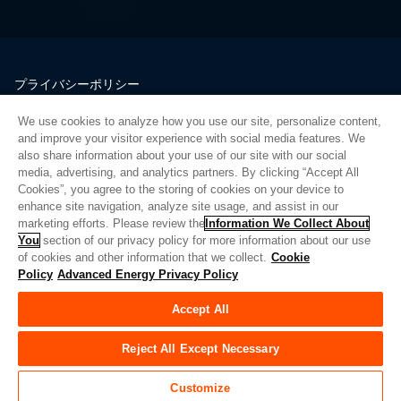
プライバシーポリシー
法的情報
We use cookies to analyze how you use our site, personalize content,
品質
and improve your visitor experience with social media features. We
サイトマップ
also share information about your use of our site with our social
media, advertising, and analytics partners. By clicking “Accept All
サプライヤーポータル
Cookies”, you agree to the storing of cookies on your device to
UK Modern Slavery Act
enhance site navigation, analyze site usage, and assist in our
marketing efforts. Please review the
Information We Collect About
Privacy Preferences
You
section of our privacy policy for more information about our use
of cookies and other information that we collect.
Cookie
Do Not Sell or Share My Personal Information
Policy
Advanced Energy Privacy Policy
Limit the Use of My Sensitive Personal Information
Accept All
© Copyright 2026
アドバンスドエナジー
| ビルド 39545
Reject All Except Necessary
Customize