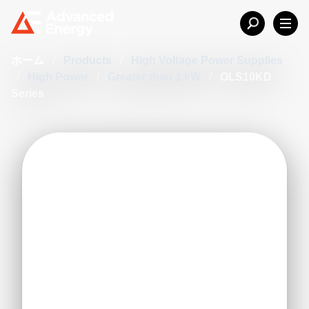
ホーム
/
Products
/
High Voltage Power Supplies
/
High Power
/
Greater than 1 kW
/
OLS10KD
Series