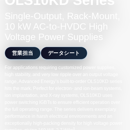
OLS10KD Series
Single-Output, Rack-Mount,
10 kW AC-to-HVDC High
Voltage Power Supplies
営業担当
データシート
For applications requiring customized power supplies,
high stability, and very low ripple over an output voltage
range, Advanced Energy’s built-to-order OLS10KD series
hits the mark. Perfect for electron- and ion-beam systems,
ion implantation, and X-ray systems, OLS10KD uses
power switching IGBTs to ensure efficient operation over
the full operating range. The series delivers exemplary
performance in harsh electrical environments and an
exceptionally high-packing density for high voltage power
3