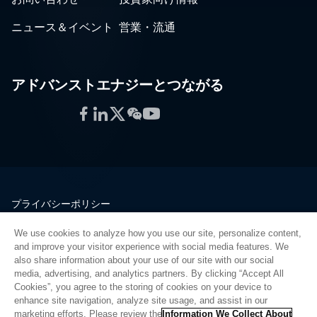
ニュース＆イベント
営業・流通
アドバンストエナジーとつながる
Facebook
LinkedIn
Twitter
WeChat
YouTube
プライバシーポリシー
法的情報
We use cookies to analyze how you use our site, personalize content,
品質
and improve your visitor experience with social media features. We
サイトマップ
also share information about your use of our site with our social
media, advertising, and analytics partners. By clicking “Accept All
サプライヤーポータル
Cookies”, you agree to the storing of cookies on your device to
UK Modern Slavery Act
enhance site navigation, analyze site usage, and assist in our
marketing efforts. Please review the
Information We Collect About