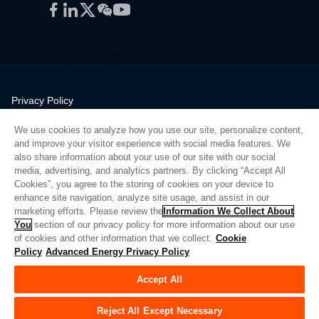
Facebook
LinkedIn
Twitter
WeChat
YouTube
Privacy Policy
Legal
We use cookies to analyze how you use our site, personalize content,
Quality
and improve your visitor experience with social media features. We
Sitemap
also share information about your use of our site with our social
media, advertising, and analytics partners. By clicking “Accept All
Supplier Portal
Cookies”, you agree to the storing of cookies on your device to
UK Modern Slavery Act
enhance site navigation, analyze site usage, and assist in our
marketing efforts. Please review the
Information We Collect About
Privacy Preferences
You
section of our privacy policy for more information about our use
of cookies and other information that we collect.
Cookie
Do Not Sell or Share My Personal Information
Policy
Advanced Energy Privacy Policy
Limit the Use of My Sensitive Personal Information
Accept All
© Copyright 2026
Advanced Energy
| 빌드: 39545
Reject All Except Necessary