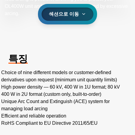
OL400W unit and load from damage caused by excessive
arcing.
섹션으로 이동
특징
Choice of nine different models or customer-defined
derivatives upon request (minimum unit quantity limits)
High power density — 60 kV, 400 W in 1U format; 80 kV
400 W in 2U format (custom only, built-to-order)
Unique Arc Count and Extinguish (ACE) system for
managing load arcing
Efficient and reliable operation
RoHS Compliant to EU Directive 2011/65/EU