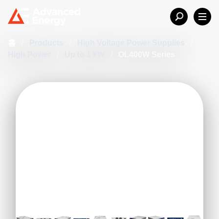
홈
/
Products
/
High Voltage Power Supplies
/
High Power
/
Up to 1 kW
/
OL400W Series