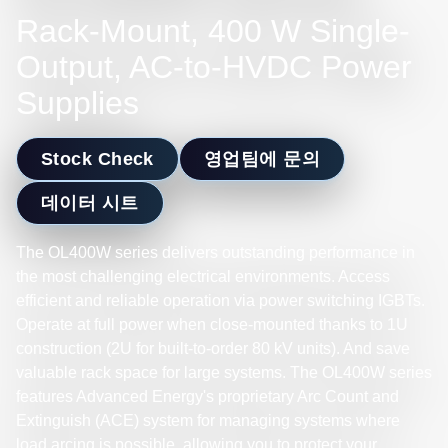
Rack-Mount, 400 W Single-
Output, AC-to-HVDC Power
Supplies
Stock Check
영업팀에 문의
데이터 시트
The OL400W series delivers outstanding performance in
the most challenging electrical environments. Access
efficient and reliable operation via power switching IGBTs.
Operate at full power when close-mounted thanks to 1U
construction (2U for built-to-order 80 kV units). And save
valuable rack space for large systems. The OL400W series
features Advanced Energy's proprietary Arc Count and
Extinguish (ACE) system for managing systems where
load arcing is possible, allowing you to protect your