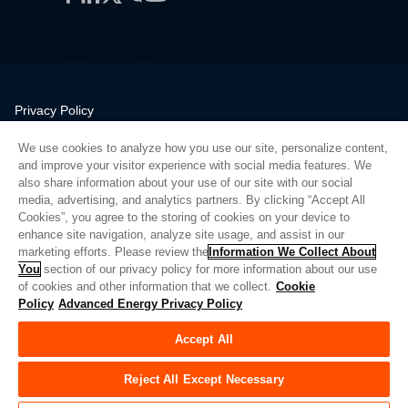
Privacy Policy
Legal
We use cookies to analyze how you use our site, personalize content,
Quality
and improve your visitor experience with social media features. We
Sitemap
also share information about your use of our site with our social
media, advertising, and analytics partners. By clicking “Accept All
Supplier Portal
Cookies”, you agree to the storing of cookies on your device to
UK Modern Slavery Act
enhance site navigation, analyze site usage, and assist in our
marketing efforts. Please review the
Information We Collect About
Privacy Preferences
You
section of our privacy policy for more information about our use
of cookies and other information that we collect.
Cookie
Do Not Sell or Share My Personal Information
Policy
Advanced Energy Privacy Policy
Limit the Use of My Sensitive Personal Information
Accept All
© Copyright 2026
Advanced Energy
| 빌드: 39545
Reject All Except Necessary