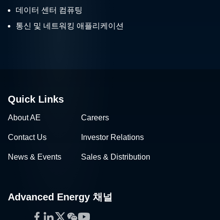
데이터 센터 컴퓨팅
통신 및 네트워킹 애플리케이션
Quick Links
About AE
Careers
Contact Us
Investor Relations
News & Events
Sales & Distribution
Advanced Energy 채널
Facebook
LinkedIn
Twitter
WeChat
YouTube