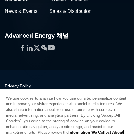
News & Events
Sales & Distribution
Advanced Energy 채널
Facebook
LinkedIn
Twitter
WeChat
YouTube
Privacy Policy
Legal
We use cookies to analyze how you use our site, personalize content,
Quality
and improve your visitor experience with social media features. We
Sitemap
also share information about your use of our site with our social
media, advertising, and analytics partners. By clicking “Accept All
Supplier Portal
Cookies”, you agree to the storing of cookies on your device to
UK Modern Slavery Act
enhance site navigation, analyze site usage, and assist in our
marketing efforts. Please review the
Information We Collect About
Privacy Preferences