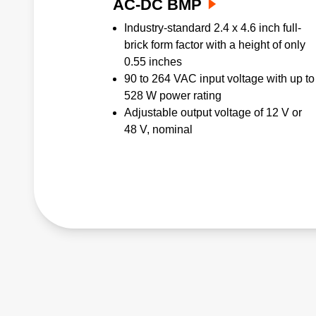
AC-DC BMP
Industry-standard 2.4 x 4.6 inch full-
brick form factor with a height of only
0.55 inches
90 to 264 VAC input voltage with up to
528 W power rating
Adjustable output voltage of 12 V or
48 V, nominal