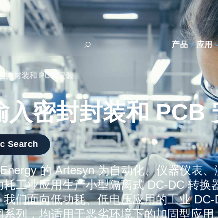
h
产品
应用
密封封装和 PCB 安装
 输入密封封装和 PCB
ic Search
ed Energy 的 Artesyn 为自动化、仪
耗工业应用生产小型隔离式 DC-DC 转
我们面向低功耗、低电压应用的工业 DC-
同系列，均适用于恶劣环境下的加固型应用