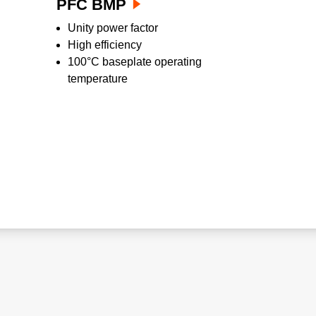
PFC BMP
Unity power factor
High efficiency
100°C baseplate operating
temperature