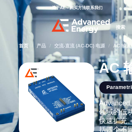
关于AE
购买方法
联系我们
Site Searc
首页
/
产品
/
交流-直流 (AC-DC) 电源
/
AC 输入
AC
Parametr
Advanc
领域的低功
快速扩充。
括四个不