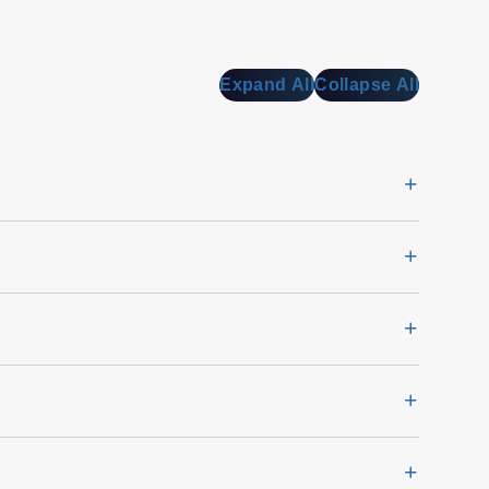
Expand All
Collapse All