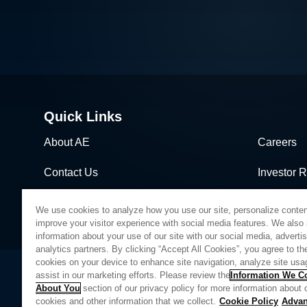
Quick Links
About AE
Careers
Contact Us
Investor R
News & Events
Sales & Di
We use cookies to analyze how you use our site, personalize conten
improve your visitor experience with social media features. We also
information about your use of our site with our social media, adverti
analytics partners. By clicking “Accept All Cookies”, you agree to the
cookies on your device to enhance site navigation, analyze site usa
assist in our marketing efforts. Please review the
Information We Co
About You
section of our privacy policy for more information about 
Privacy Policy
Legal
Quality
Sitemap
Supplier Portal
UK Modern 
cookies and other information that we collect.
Cookie Policy
Adva