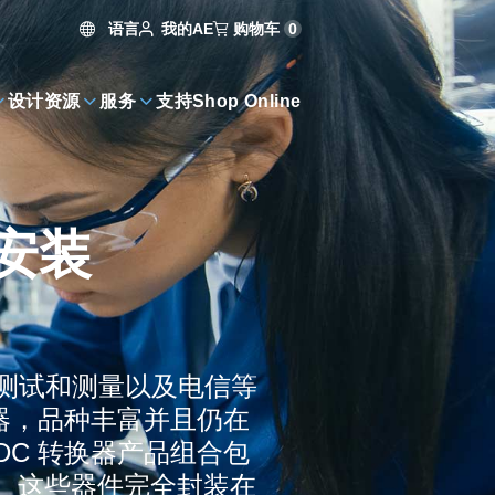
语言
购物车
0
我的AE
设计资源
服务
支持
Shop Online
 安装
器仪表、测试和测量以及电信等
换器，品种丰富并且仍在
DC 转换器产品组合包
。这些器件完全封装在