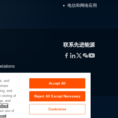
电信和网络应用
联系先进能源
Facebook
LinkedIn
Twitter
WeChat
YouTube
elations
stribution
t, and
Accept All
 share
sing, and
 storing of
Reject All Except Necessary
ge, and
llect
Customize
our use of
Slavery Act
Privacy Preferences
nced