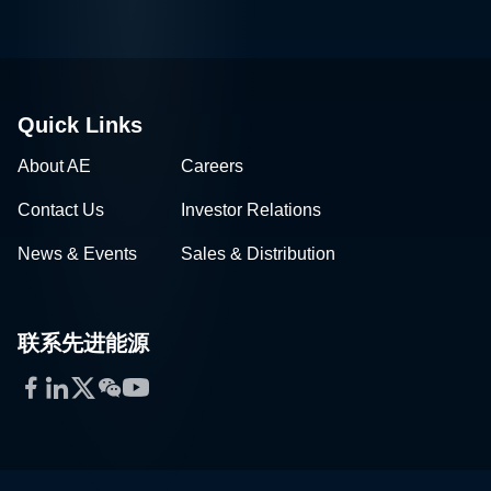
Quick Links
About AE
Careers
Contact Us
Investor Relations
News & Events
Sales & Distribution
联系先进能源
Facebook
LinkedIn
Twitter
WeChat
YouTube