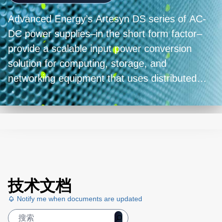
Advanced Energy’s Artesyn DS series of AC-
DC power supplies–in the short form factor–
provide a scalable input power conversion
solution for computing, storage, and
networking equipment that uses distributed
power architectures (DPA) and intermediate
bus architectures (IBA). With power ratings
from 500 to 2000 W (and a roadmap for
higher power models) and an industry-
standard 1U high by 86 mm wide housing, the
range allows you to select the model that best
fits your power needs. Get the best-in-class
技术文档
power conversion solution with the supplies’
Notify me when documents are updated
power density of up to 50 W per cubic inch