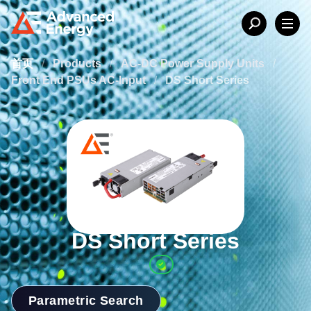
首页
/
Products
/
AC-DC Power Supply Units
/
Front End PSUs AC-Input
/
DS Short Series
DS Short Series
Parametric Search