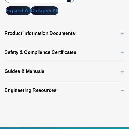
and efficiency ranging from 90 to 94% peak.
Expand All
Collapse All
Models with AC or DC input options are also
available.
Product Information Documents
Safety & Compliance Certificates
Guides & Manuals
Engineering Resources