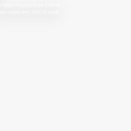
f which houses three 3300 W
ain output and 3300 W rated