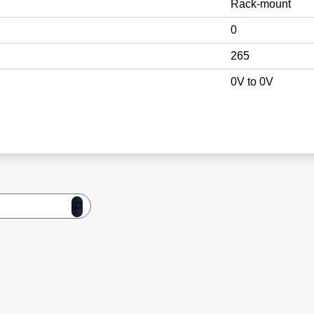
Rack-mount
0
265
0V to 0V