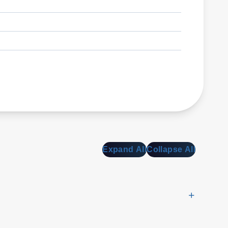
Expand All
Collapse All