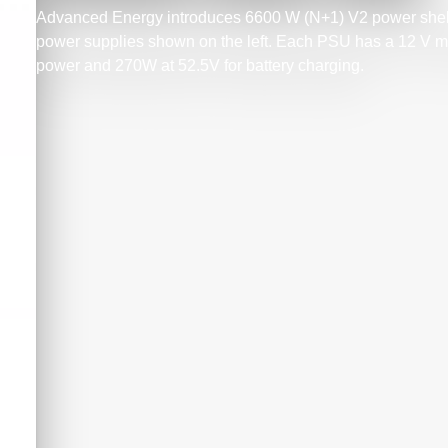
Advanced Energy introduces 6600 W (N+1) V2 power shel
power supplies shown on the left. Each PSU has a 12 V m
power and 270W at 52.5V for battery charging.