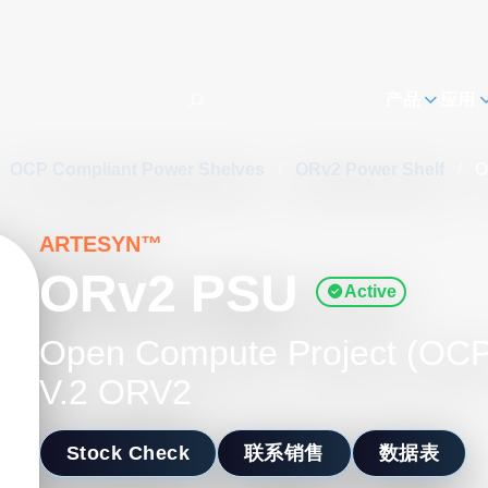
h
产品
应用
OCP Compliant Power Shelves
/
ORv2 Power Shelf
/
O
ARTESYN™
ORv2 PSU
Active
Open Compute Project (OCP
V.2 ORV2
Stock Check
联系销售
数据表