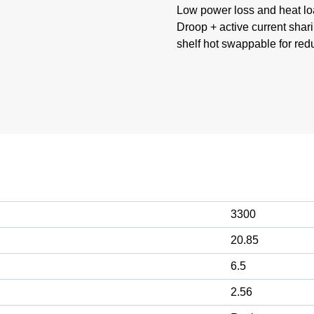
Low power loss and heat loa
Droop + active current shar
shelf hot swappable for re
3300
20.85
6.5
2.56