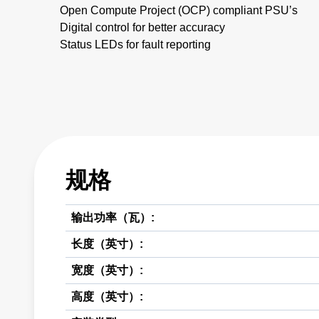
Open Compute Project (OCP) compliant PSU’s
Digital control for better accuracy
Status LEDs for fault reporting
规格
输出功率（瓦）:
长度（英寸）:
宽度（英寸）:
高度（英寸）: