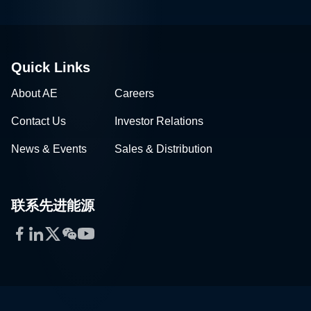
Quick Links
About AE
Careers
Contact Us
Investor Relations
News & Events
Sales & Distribution
联系先进能源
Facebook
LinkedIn
Twitter
WeChat
YouTube