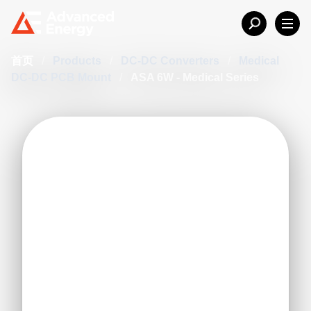
首页
/
Products
/
DC-DC Converters
/
Medical
DC-DC PCB Mount
/
ASA 6W - Medical Series