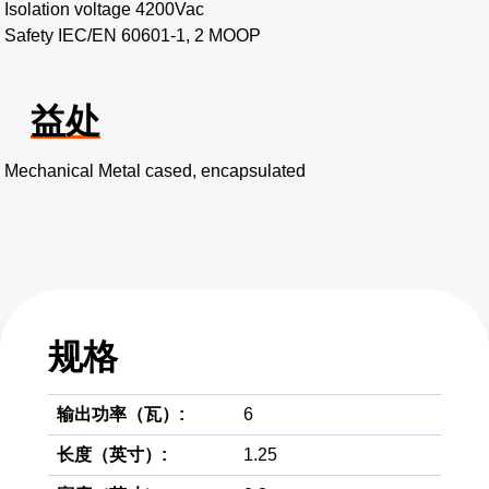
Isolation voltage 4200Vac
Safety IEC/EN 60601-1, 2 MOOP
益处
Mechanical Metal cased, encapsulated
规格
输出功率（瓦）:
6
长度（英寸）:
1.25