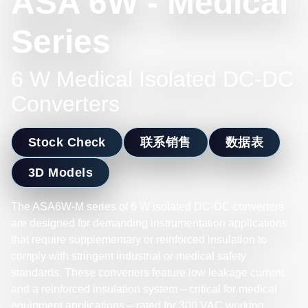
ASA 6W - Medical
Series
6 W Medical Isolated DC-DC
Converters
Stock Check
联系销售
数据表
3D Models
The ASA6W-M series of 6 W isolated DC-DC converters
are designed for demanding instrumentation applications
that require supplementary or reinforced insulation to
comply with stringent industrial or medical safety
standards. These converters feature low leakage current
and a reinforced insulation system – critical for medical
equipment applications – rated for 300 VAC working