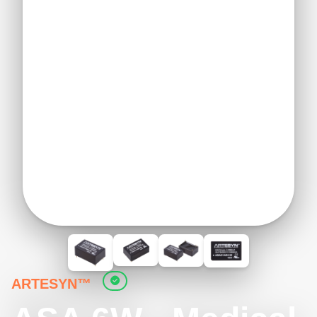
ARTESYN™