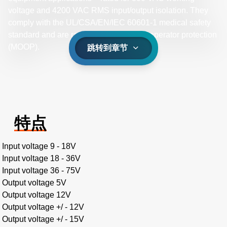
voltage and 4200 VAC RMS input/output isolation. They
comply with the UL/CSA/EN/IEC 60601-1 medical safety
standard and are rated for 2X means of operator protection
(MOOP).
跳转到章节
特点
Input voltage 9 - 18V
Input voltage 18 - 36V
Input voltage 36 - 75V
Output voltage 5V
Output voltage 12V
Output voltage +/ - 12V
Output voltage +/ - 15V