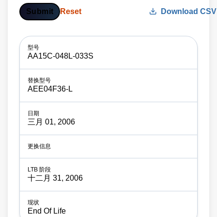
Submit
Reset
Download CSV
AA15C-048L-033S
AEE04F36-L
三月 01, 2006
十二月 31, 2006
End Of Life