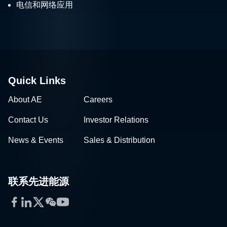
电信和网络应用
Quick Links
About AE
Careers
Contact Us
Investor Relations
News & Events
Sales & Distribution
联系先进能源
Facebook
LinkedIn
Twitter
WeChat
YouTube