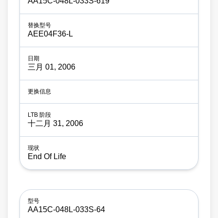
AA15C-048L-033S-619
AEE04F36-L
三月 01, 2006
十二月 31, 2006
End Of Life
AA15C-048L-033S-64