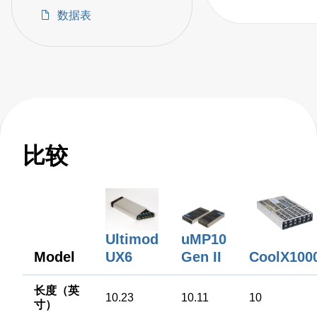
Power Supplies
数据表
比较
uMP10
Ultimod
Gen II
Model
UX6
CoolX100
长度（英
10.23
10.11
10
寸）