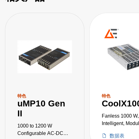
特色
特色
uMP10 Gen
CoolX10
II
Fanless 1000 W,
Intelligent, Mod
1000 to 1200 W
Configurable AC-DC
数据表