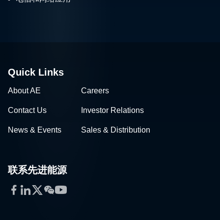
Quick Links
About AE
Careers
Contact Us
Investor Relations
News & Events
Sales & Distribution
联系先进能源
Facebook
LinkedIn
Twitter
WeChat
YouTube