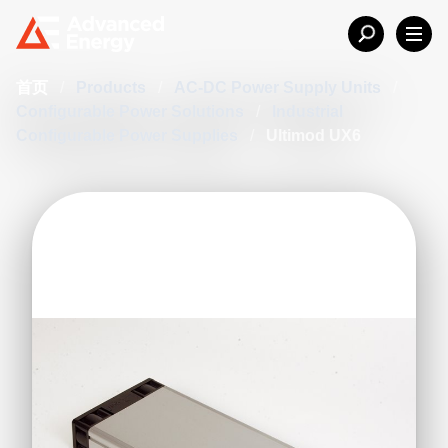
首页
/
Products
/
AC-DC Power Supply Units
/
Configurable Power Solutions
/
Industrial
Configurable Power Supplies
/
Ultimod UX6