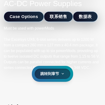
AC-DC Power Supplies
Case Options
联系销售
数据表
Must be used with powerMods
The Excelsys UX6, 6-slot series delivers up to 1200 W
from a compact 260 mm x 127 mm x 40.4 mm package. It
can be populated with up to six powerMods, providing up
to twelve isolated DC outputs that range from 1.15 to 58 V.
Outputs can be parallel connected for higher currents and
series connected for higher voltages up to 348 VDC.​
跳转到章节