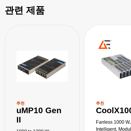
관련 제품
추천
추천
uMP10 Gen
CoolX10
II
Fanless 1000 W,
Intelligent, Mod