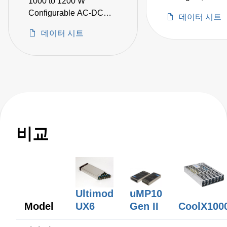
1000 to 1200 W
Configurable AC-DC
데이터 시트
Power Supplies
데이터 시트
비교
uMP10
Ultimod
Gen II
Model
UX6
CoolX100