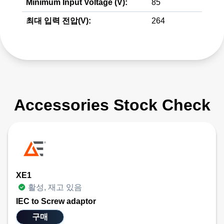
Minimum Input Voltage (V):
85
최대 입력 전압(V):
264
Accessories Stock Check
XE1
활성, 재고 있음
IEC to Screw adaptor
구매