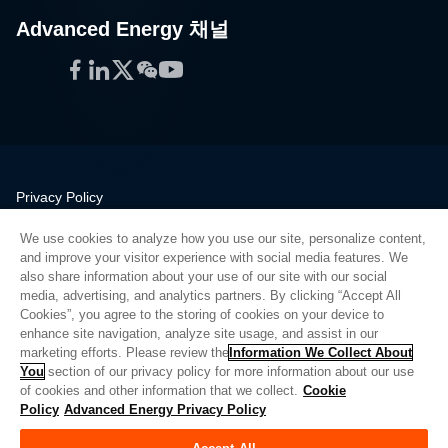
Advanced Energy 채널
Facebook
LinkedIn
Twitter
WeChat
YouTube
Privacy Policy
Legal
We use cookies to analyze how you use our site, personalize content,
Quality
and improve your visitor experience with social media features. We
Sitemap
also share information about your use of our site with our social
media, advertising, and analytics partners. By clicking “Accept All
Supplier Portal
Cookies”, you agree to the storing of cookies on your device to
UK Modern Slavery Act
enhance site navigation, analyze site usage, and assist in our
marketing efforts. Please review the
Information We Collect About
Privacy Preferences
You
section of our privacy policy for more information about our use
of cookies and other information that we collect.
Cookie
Do Not Sell or Share My Personal Information
Policy
Advanced Energy Privacy Policy
Limit the Use of My Sensitive Personal Information