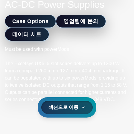
AC-DC Power Supplies
Case Options
영업팀에 문의
데이터 시트
Must be used with powerMods
The Excelsys UX6, 6-slot series delivers up to 1200 W
from a compact 260 mm x 127 mm x 40.4 mm package. It
can be populated with up to six powerMods, providing up
to twelve isolated DC outputs that range from 1.15 to 58 V.
Outputs can be parallel connected for higher currents and
series connected for higher voltages up to 348 VDC.​
섹션으로 이동