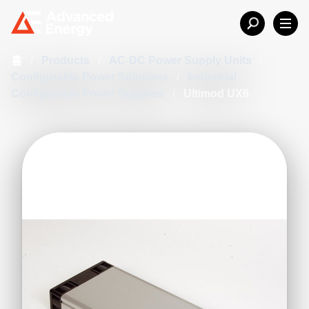
홈
/
Products
/
AC-DC Power Supply Units
/
Configurable Power Solutions
/
Industrial
Configurable Power Supplies
/
Ultimod UX6