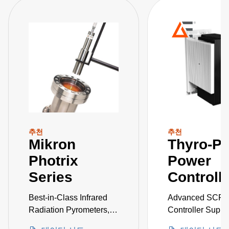
추천
추천
Mikron
Thyro-P
Photrix
Power
Series
Controll
Best-in-Class Infrared
Advanced SCR 
Radiation Pyrometers,
Controller Suppo
30 to 2600°C
Load Currents U