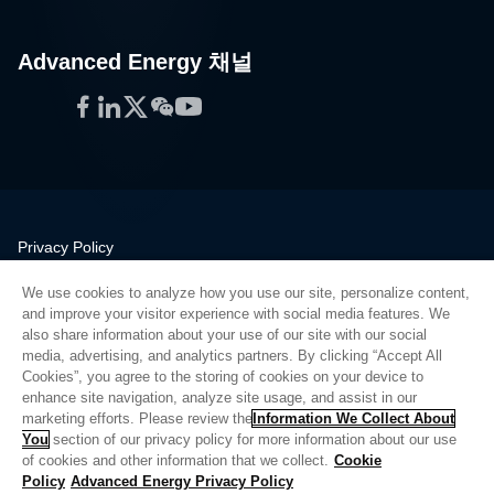
Advanced Energy 채널
Facebook
LinkedIn
Twitter
WeChat
YouTube
Privacy Policy
Legal
We use cookies to analyze how you use our site, personalize content,
Quality
and improve your visitor experience with social media features. We
Sitemap
also share information about your use of our site with our social
media, advertising, and analytics partners. By clicking “Accept All
Supplier Portal
Cookies”, you agree to the storing of cookies on your device to
UK Modern Slavery Act
enhance site navigation, analyze site usage, and assist in our
marketing efforts. Please review the
Information We Collect About
Privacy Preferences
You
section of our privacy policy for more information about our use
of cookies and other information that we collect.
Cookie
Do Not Sell or Share My Personal Information
Policy
Advanced Energy Privacy Policy
Limit the Use of My Sensitive Personal Information