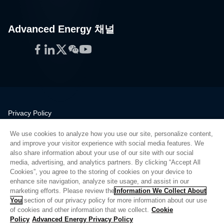
Advanced Energy 채널
Facebook
LinkedIn
Twitter
WeChat
YouTube
Privacy Policy
Legal
We use cookies to analyze how you use our site, personalize content,
Quality
and improve your visitor experience with social media features. We
Sitemap
also share information about your use of our site with our social
media, advertising, and analytics partners. By clicking “Accept All
Supplier Portal
Cookies”, you agree to the storing of cookies on your device to
UK Modern Slavery Act
enhance site navigation, analyze site usage, and assist in our
marketing efforts. Please review the
Information We Collect About
Privacy Preferences
You
section of our privacy policy for more information about our use
of cookies and other information that we collect.
Cookie
Do Not Sell or Share My Personal Information
Policy
Advanced Energy Privacy Policy