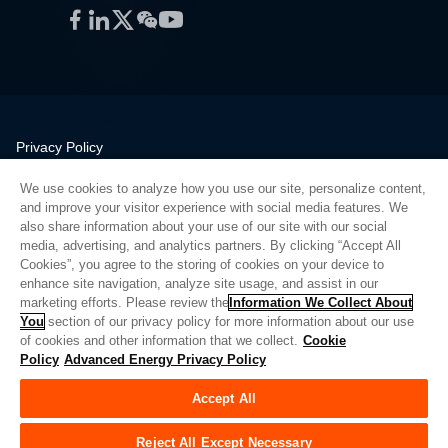
Facebook
LinkedIn
Twitter
WeChat
YouTube
Privacy Policy
Legal
We use cookies to analyze how you use our site, personalize content,
Quality
and improve your visitor experience with social media features. We
Sitemap
also share information about your use of our site with our social
media, advertising, and analytics partners. By clicking “Accept All
Supplier Portal
Cookies”, you agree to the storing of cookies on your device to
UK Modern Slavery Act
enhance site navigation, analyze site usage, and assist in our
marketing efforts. Please review the
Information We Collect About
Privacy Preferences
You
section of our privacy policy for more information about our use
of cookies and other information that we collect.
Cookie
Do Not Sell or Share My Personal Information
Policy
Advanced Energy Privacy Policy
Limit the Use of My Sensitive Personal Information
Accept All
© Copyright 2026
Advanced Energy
| 빌드: 39545
Reject All Except Necessary