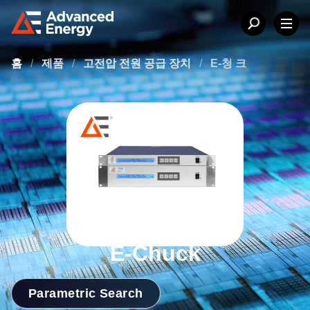
홈
/
제품
/
고전압 전원 공급 장치
/
E-청 크
E-Chuck
Parametric Search