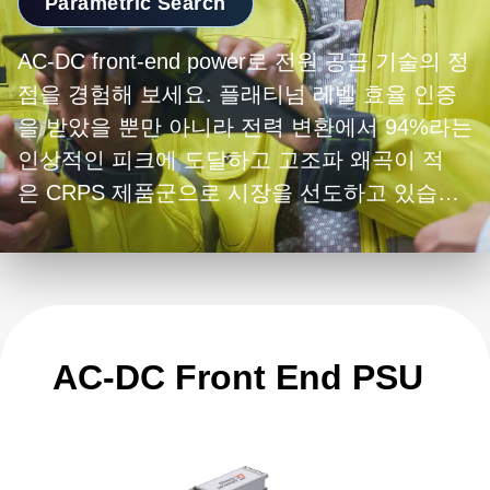
Parametric Search
AC-DC front-end power로 전원 공급 기술의 정
점을 경험해 보세요. 플래티넘 레벨 효율 인증
을 받았을 뿐만 아니라 전력 변환에서 94%라는
인상적인 피크에 도달하고 고조파 왜곡이 적
은 CRPS 제품군으로 시장을 선도하고 있습니
다. 다양한 제품군과 더불어 DS, OCP-
compliant, UFE 및 HFE 제품군은 비슷한 등급
의 이전 세대 전원 공급 장치에 비해 훨씬 더 컴
팩트한 폼 팩터로 차별화되어 시스템 공간을 최
적화합니다. 고효율, 높은 정확도, Hot-
AC-DC Front End PSU
swappability 및 디지털 제어가 특징인 전원 공
급 장치는 내결함성 및 redundant 애플리케이
션을 위한 최적의 선택입니다.