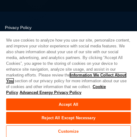
Privacy Policy
Legal
We use cookies to analyze how you use our site, personalize content,
Quality
and improve your visitor experience with social media features. We
Sitemap
also share information about your use of our site with our social
media, advertising, and analytics partners. By clicking “Accept All
Supplier Portal
Cookies”, you agree to the storing of cookies on your device to
UK Modern Slavery Act
enhance site navigation, analyze site usage, and assist in our
marketing efforts. Please review the
Information We Collect About
Privacy Preferences
You
section of our privacy policy for more information about our use
of cookies and other information that we collect.
Cookie
Do Not Sell or Share My Personal Information
Policy
Advanced Energy Privacy Policy
Limit the Use of My Sensitive Personal Information
Accept All
© Copyright 2026
Advanced Energy
| 빌드: 39545
Reject All Except Necessary
Customize