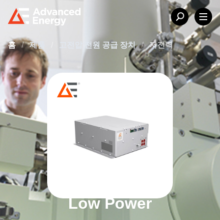
홈
/
제품
/
고전압 전원 공급 장치
/
저전력
Low Power