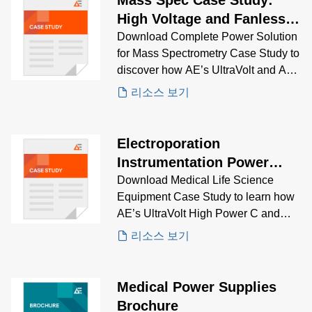
High Voltage and Fanless
Configurable Products
Download Complete Power Solution
for Mass Spectrometry Case Study to
discover how AE’s UltraVolt and AC-
DC power supplies delivered stable,
리소스 보기
low-noise, multi-output power for
portable and high-sensitivity mass
spectrometers.
Electroporation
Instrumentation Power
Supply Case Study
Download Medical Life Science
Equipment Case Study to learn how
AE’s UltraVolt High Power C and
Artesyn CPS255-M delivered low-
리소스 보기
noise, fanless high voltage and AC-
DC power for portable, precision life
science instrumentation.
Medical Power Supplies
Brochure