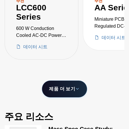
추천
추천
LCC600
AA Serie
Series
Miniature PCB-M
Regulated DC-
600 W Conduction
Converters
Cooled AC-DC Power
데이터 시트
Supplies
데이터 시트
제품 더 보기
주요 리소스
Mass Spec Case Study: