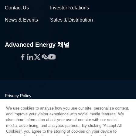
Contact Us
Investor Relations
News & Events
Sales & Distribution
Advanced Energy 채널
Facebook
LinkedIn
Twitter
WeChat
YouTube
Privacy Policy
Legal
We use cookies to analyze how you use our site, personalize content,
Quality
and improve your visitor experience with social media features. We
Sitemap
also share information about your use of our site with our social
media, advertising, and analytics partners. By clicking “Accept All
Supplier Portal
Cookies”, you agree to the storing of cookies on your device to
UK Modern Slavery Act