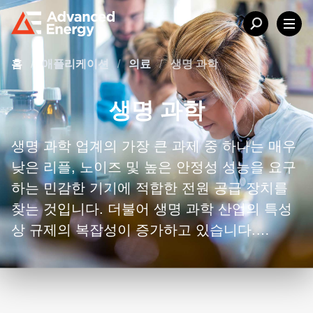
홈
/
애플리케이션
/
의료
/
생명 과학
생명 과학
생명 과학 업계의 가장 큰 과제 중 하나는 매우
낮은 리플, 노이즈 및 높은 안정성 성능을 요구
하는 민감한 기기에 적합한 전원 공급 장치를
찾는 것입니다. 더불어 생명 과학 산업의 특성
상 규제의 복잡성이 증가하고 있습니다.
Advanced Energy의 전원 공급 장치는 민감한
시스템 전자 장치가 진동과 air disturbances에
영향을 받지 않도록 보장하는 동시에 벤치탑 시