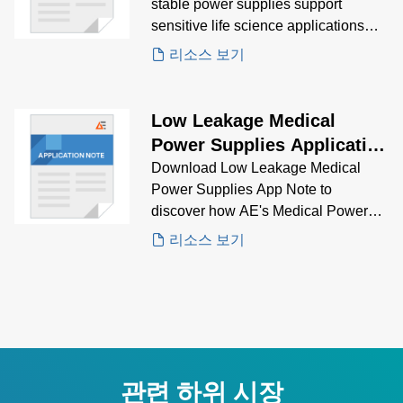
stable power supplies support
sensitive life science applications
like mass spectrometry, genomics,
리소스 보기
and clinical chemistry, while meeting
strict regulatory standards.
Low Leakage Medical
Power Supplies Application
Note
Download Low Leakage Medical
Power Supplies App Note to
discover how AE's Medical Power
Supplies solve low leakage
리소스 보기
problems.
관련 하위 시장