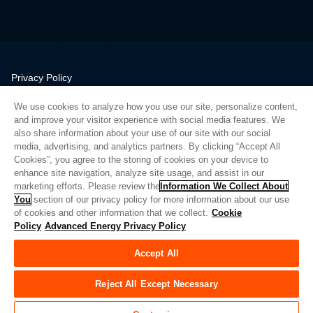
Privacy Policy
Legal
We use cookies to analyze how you use our site, personalize content,
Quality
and improve your visitor experience with social media features. We
Sitemap
also share information about your use of our site with our social
media, advertising, and analytics partners. By clicking “Accept All
Supplier Portal
Cookies”, you agree to the storing of cookies on your device to
UK Modern Slavery Act
enhance site navigation, analyze site usage, and assist in our
marketing efforts. Please review the
Information We Collect About
Privacy Preferences
You
section of our privacy policy for more information about our use
of cookies and other information that we collect.
Cookie
Do Not Sell or Share My Personal Information
Policy
Advanced Energy Privacy Policy
Limit the Use of My Sensitive Personal Information
Accept All
© Copyright 2026
Advanced Energy
| 빌드: 39545
Reject All Except Necessary