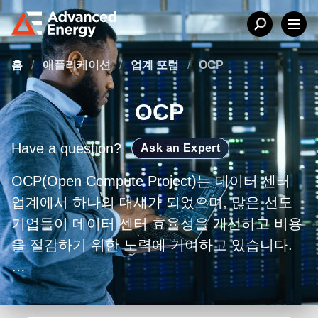
홈
/
애플리케이션
/
업계 포럼
/
OCP
OCP
Have a question?
Ask an Expert
OCP(Open Compute Project)는 데이터 센터
업계에서 하나의 대세가 되었으며, 많은 선도
기업들이 데이터 센터 효율성을 개선하고 비용
을 절감하기 위한 노력에 기여하고 있습니다.
Advanced Energy의 OCP에 대한 주요 공헌 중
하나는 OCP 데이터 센터용 48V 전원 랙 개발