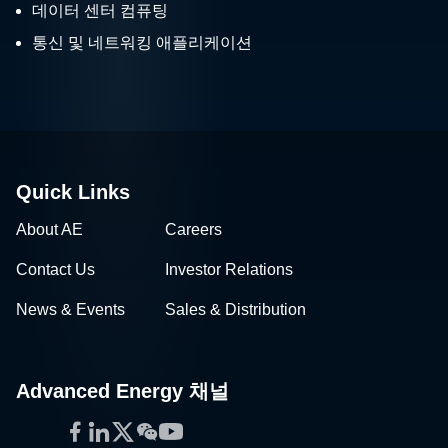
데이터 센터 컴퓨팅
통신 및 네트워킹 애플리케이션
Quick Links
About AE
Careers
Contact Us
Investor Relations
News & Events
Sales & Distribution
Advanced Energy 채널
Facebook
LinkedIn
Twitter
WeChat
YouTube