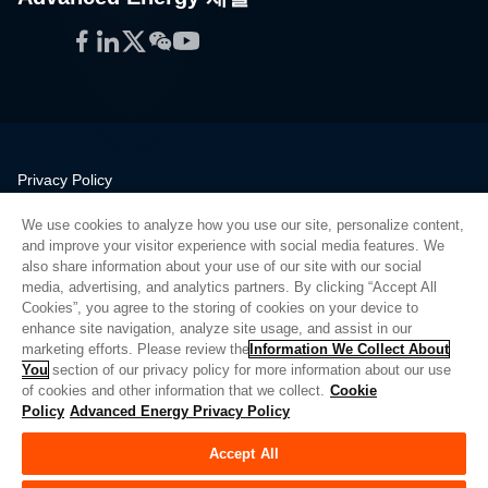
Facebook
LinkedIn
Twitter
WeChat
YouTube
Privacy Policy
Legal
We use cookies to analyze how you use our site, personalize content,
Quality
and improve your visitor experience with social media features. We
Sitemap
also share information about your use of our site with our social
media, advertising, and analytics partners. By clicking “Accept All
Supplier Portal
Cookies”, you agree to the storing of cookies on your device to
UK Modern Slavery Act
enhance site navigation, analyze site usage, and assist in our
marketing efforts. Please review the
Information We Collect About
Privacy Preferences
You
section of our privacy policy for more information about our use
of cookies and other information that we collect.
Cookie
Do Not Sell or Share My Personal Information
Policy
Advanced Energy Privacy Policy
Limit the Use of My Sensitive Personal Information
Accept All
© Copyright 2026
Advanced Energy
| 빌드: 39545