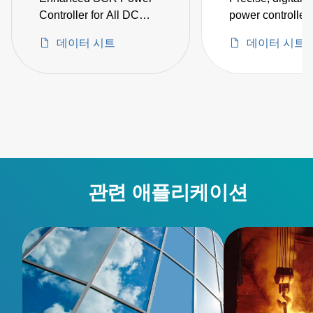
Controller for All DC
power controller 
Rectifier Applications
supports currents
데이터 시트
데이터 시트
650 A and voltag
500 V
관련 애플리케이션