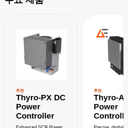
추천
추천
Thyro-PX DC
Thyro-A
Power
Power
Controller
Controll
Enhanced SCR Power
Precise, digital