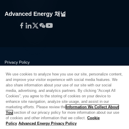
Advanced Energy 채널
Facebook
LinkedIn
Twitter
WeChat
YouTube
Privacy Policy
Legal
We use cookies to analyze how you use our site, personalize content,
Quality
and improve your visitor experience with social media features. We
Sitemap
also share information about your use of our site with our social
media, advertising, and analytics partners. By clicking “Accept All
Supplier Portal
Cookies”, you agree to the storing of cookies on your device to
UK Modern Slavery Act
enhance site navigation, analyze site usage, and assist in our
marketing efforts. Please review the
Information We Collect About
Privacy Preferences
You
section of our privacy policy for more information about our use
of cookies and other information that we collect.
Cookie
Do Not Sell or Share My Personal Information
Policy
Advanced Energy Privacy Policy
Limit the Use of My Sensitive Personal Information