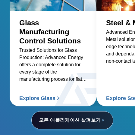
Glass
Steel & 
Manufacturing
Advanced Ene
Control Solutions
Metal solutio
edge technolo
Trusted Solutions for Glass
and dependabi
Production: Advanced Energy
non-contact 
offers a complete solution for
sensors and p
every stage of the
manufacturing process for flat
glass, container glass,
specialty glass, technical glass,
Explore Glass
Explore St
and glass coating.
모든 애플리케이션 살펴보기