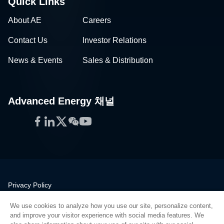
Quick Links
About AE
Careers
Contact Us
Investor Relations
News & Events
Sales & Distribution
Advanced Energy 채널
Facebook
LinkedIn
Twitter
WeChat
YouTube
Privacy Policy
Legal
We use cookies to analyze how you use our site, personalize content,
Quality
and improve your visitor experience with social media features. We
Sitemap