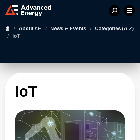
홈
/
About AE
/
News & Events
/
Categories (A-Z)
/
IoT
IoT