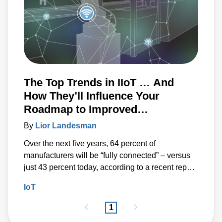
The Top Trends in IIoT … And
How They’ll Influence Your
Roadmap to Improved
Operational Visibility and Higher
By
Lior Landesman
Quality
Over the next five years, 64 percent of
manufacturers will be “fully connected” – versus
just 43 percent today, according to a recent report
from Zebra Technologies.
IoT
1