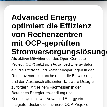
senken.
Advanced Energy
Einer der wichtigsten Beiträge von Advanced
Energy zum OCP ist die Entwicklung eines
optimiert die Effizienz
48V Power Racks für OCP-Rechenzentren.
von Rechenzentren
Das 48-Volt-Stromrack ist für die
mit OCP-geprüften
hocheffiziente Stromversorgung von OCP-
Stromversorgungslösung
Servern und anderer Hardware ausgelegt.
Als aktiver Mitwirkender des Open Compute
Dieses Design ist für die besonderen
Project (OCP) setzt sich Advanced Energy dafür
Stromanforderungen von OCP-Rechenzentren
ein, die Effizienz und Kosteneinsparungen in der
optimiert, die in der Regel eine 48-V-
Rechenzentrumsbranche durch die Entwicklung
Stromarchitektur verwenden. Das 48-Volt-
und den Austausch effizienter Hardware-Designs
zu fördern. Mit seinem Fachwissen in den
Stromversorgungsrack ist eine
Bereichen Energieumwandlung und
Schlüsselkomponente der umfassenderen
Kontrollsysteme war Advanced Energy ein
Bemühungen von Advanced Energy,
integraler Bestandteil mehrerer OCP-Projekte