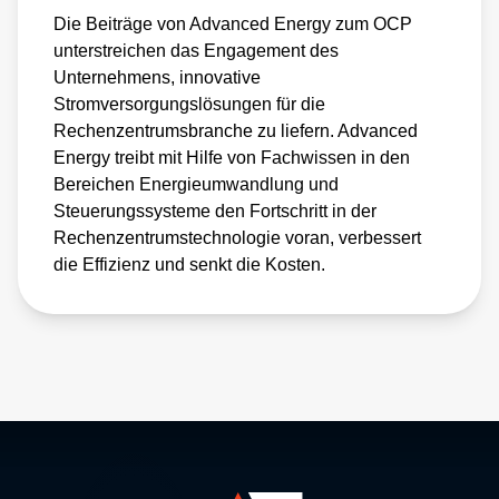
bei, die Zukunft der
Die Beiträge von Advanced Energy zum OCP
Rechenzentrumstechnologie zu gestalten und
unterstreichen das Engagement des
Unternehmens, innovative
sicherzustellen, dass diese effizient,
Stromversorgungslösungen für die
zuverlässig und kostengünstig bleibt.
Rechenzentrumsbranche zu liefern. Advanced
Energy treibt mit Hilfe von Fachwissen in den
Open Compute Projekt
Bereichen Energieumwandlung und
Steuerungssysteme den Fortschritt in der
Rechenzentrumstechnologie voran, verbessert
die Effizienz und senkt die Kosten.