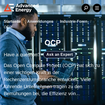
Startseite
/
Anwendungen
/
Industrie-Foren
/
OCP
OCP
Have a question?
Ask an Expert
Das Open Compute Project (OCP) hat sich zu
einer wichtigen Kraft in der
Rechenzentrumsbranche entwickelt. Viele
führende Unternehmen tragen zu den
Bemühungen bei, die Effizienz von
Rechenzentren zu verbessern und Kosten zu