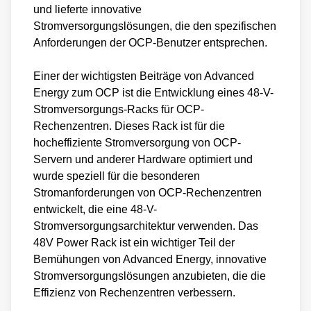
innovative Stromversorgungslösungen für die
und lieferte innovative
Stromversorgungslösungen, die den spezifischen
Rechenzentrumsbranche zu entwickeln.
Anforderungen der OCP-Benutzer entsprechen.
Durch die Zusammenarbeit mit dem OCP trägt
Einer der wichtigsten Beiträge von Advanced
Advanced Energy dazu bei, Innovation und
Energy zum OCP ist die Entwicklung eines 48-V-
Stromversorgungs-Racks für OCP-
Effizienz in der Rechenzentrumsbranche
Rechenzentren. Dieses Rack ist für die
voranzutreiben. Das Fachwissen des
hocheffiziente Stromversorgung von OCP-
Unternehmens in den Bereichen
Servern und anderer Hardware optimiert und
Energieumwandlung und Kontrollsysteme hat
wurde speziell für die besonderen
Stromanforderungen von OCP-Rechenzentren
entscheidend zur Entwicklung von
entwickelt, die eine 48-V-
Stromversorgungslösungen beigetragen, die
Stromversorgungsarchitektur verwenden. Das
auf die besonderen Bedürfnisse der OCP-
48V Power Rack ist ein wichtiger Teil der
Benutzer zugeschnitten sind. Durch die enge
Bemühungen von Advanced Energy, innovative
Stromversorgungslösungen anzubieten, die die
Zusammenarbeit mit dem OCP und anderen
Effizienz von Rechenzentren verbessern.
Branchenführern trägt Advanced Energy dazu