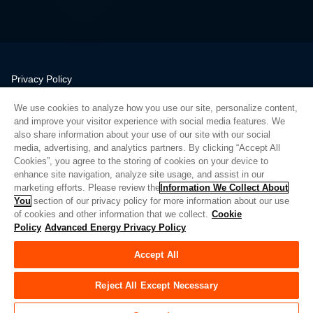
Privacy Policy
Legal
We use cookies to analyze how you use our site, personalize content,
Quality
and improve your visitor experience with social media features. We
Sitemap
also share information about your use of our site with our social
media, advertising, and analytics partners. By clicking “Accept All
Supplier Portal
Cookies”, you agree to the storing of cookies on your device to
UK Modern Slavery Act
enhance site navigation, analyze site usage, and assist in our
marketing efforts. Please review the
Information We Collect About
Privacy Preferences
You
section of our privacy policy for more information about our use
of cookies and other information that we collect.
Cookie
Do Not Sell or Share My Personal Information
Policy
Advanced Energy Privacy Policy
Limit the Use of My Sensitive Personal Information
Accept All
© Copyright 2026
Advanced Energy
| Bauen: 39545
Reject All Except Necessary