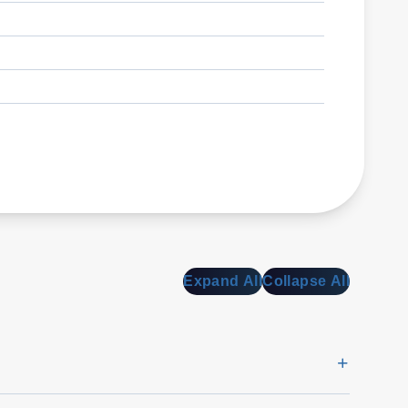
Expand All
Collapse All