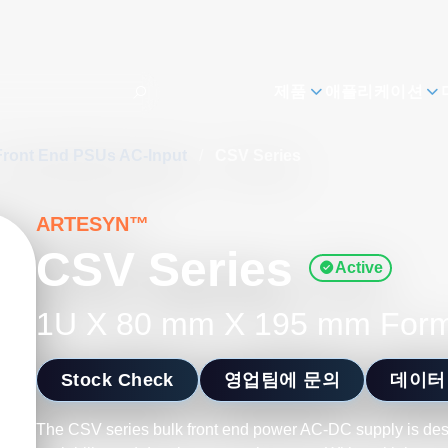
제품
애플리케이션
Front End PSUs AC-Input
/
CSV Series
ARTESYN™
CSV Series
Active
1U X 80 mm X 195 mm Form
Stock Check
영업팀에 문의
데이터
The CSV series bulk front end power AC-DC supply is de