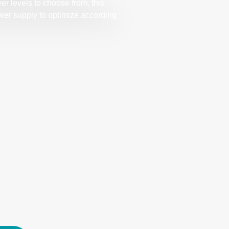
er levels to choose from, this
ower supply to optimize according