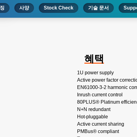
징
사양
Stock Check
기술 문서
Suppo
혜택
1U power supply
Active power factor correcti
EN61000-3-2 harmonic com
Inrush current control
80PLUS® Platinum efficien
N+N redundant
Hot-pluggable
Active current sharing
PMBus® compliant