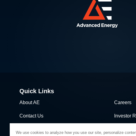
Quick Links
About AE
Careers
Contact Us
Investor R
News & Events
Sales & Di
We use cookies to analyze how you use our site, personalize conten