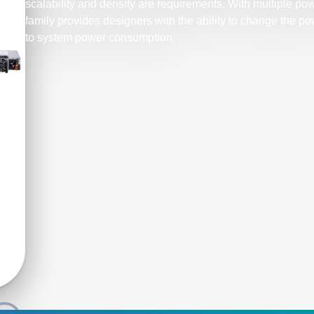
scalability and density are requirements. With multiple pow
family provides designers with the ability to change the p
to system power consumption.