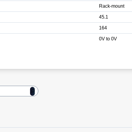
Rack-mount
45.1
164
0V to 0V