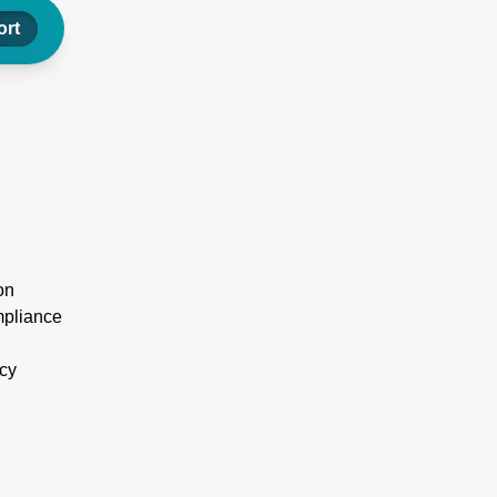
rt
on
pliance
cy