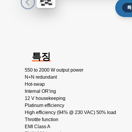
특
특징
550 to 2000 W output power
N+N redundant
Hot-swap
Internal OR'ing
12 V housekeeping
Platinum efficiency
High efficiency (94% @ 230 VAC) 50% load
Throttle function
EMI Class A