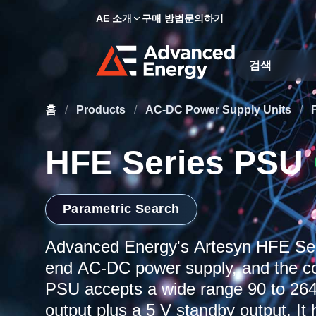
AE 소개
구매 방법
문의하기
Site Search
홈
/
Products
/
AC-DC Power Supply Units
/
HFE Series PSU
Parametric Search
Advanced Energy's Artesyn HFE Seri
end AC-DC power supply, and the 
PSU accepts a wide range 90 to 264
output plus a 5 V standby output. It 