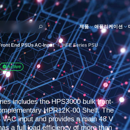
제품
애플리케이션
Front End PSUs AC-Input
/
HFE Series PSU
Active
es includes the HPS3000 bulk front-
complementary HPR12K-00 Shelf. The
 VAC input and provides a main 48 V
has a full load efficiency of more than