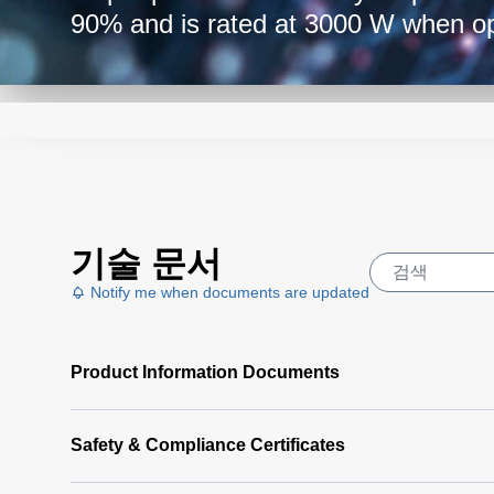
90% and is rated at 3000 W when op
Housed in a 1U x 4.2-inch form fact
3
power density of 40 W/in
. The stan
PSUs to provide a total of 12 kW.
기술 문서
Notify me when documents are updated
Product Information Documents
Safety & Compliance Certificates