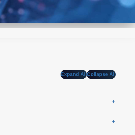
Expand All
Collapse All