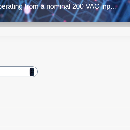
erating from a nominal 200 VAC input.
or enclosure, the power supply has a
dard 19-inch rack shelf can hold four