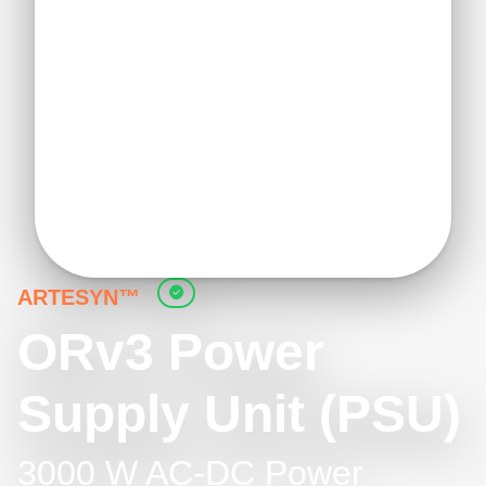
ARTESYN™
ORv3 Power
Supply Unit (PSU)
3000 W AC-DC Power