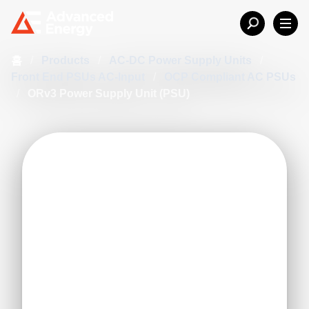
홈
/
Products
/
AC-DC Power Supply Units
/
Front End PSUs AC-Input
/
OCP Compliant AC PSUs
/
ORv3 Power Supply Unit (PSU)