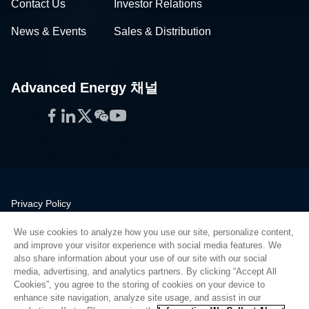
Contact Us
Investor Relations
News & Events
Sales & Distribution
Advanced Energy 채널
Facebook
LinkedIn
Twitter
WeChat
YouTube
Privacy Policy
Legal
We use cookies to analyze how you use our site, personalize content,
Quality
and improve your visitor experience with social media features. We
Sitemap
also share information about your use of our site with our social
media, advertising, and analytics partners. By clicking “Accept All
Supplier Portal
Cookies”, you agree to the storing of cookies on your device to
UK Modern Slavery Act
enhance site navigation, analyze site usage, and assist in our