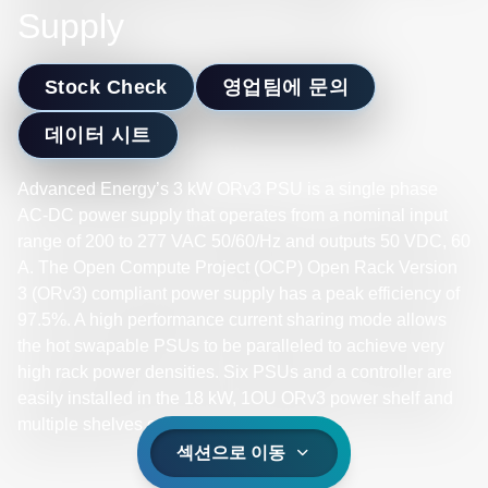
Supply
Stock Check
영업팀에 문의
데이터 시트
Advanced Energy’s 3 kW ORv3 PSU is a single phase
AC-DC power supply that operates from a nominal input
range of 200 to 277 VAC 50/60/Hz and outputs 50 VDC, 60
A. The Open Compute Project (OCP) Open Rack Version
3 (ORv3) compliant power supply has a peak efficiency of
97.5%. A high performance current sharing mode allows
the hot swapable PSUs to be paralleled to achieve very
high rack power densities. Six PSUs and a controller are
easily installed in the 18 kW, 1OU ORv3 power shelf and
multiple shelves can operate in parallel.
섹션으로 이동