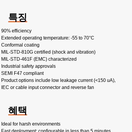
특징
90% efficiency
Extended operating temperature: -55 to 70°C ​
Conformal coating​
MIL-STD-810G certified (shock and vibration)​
MIL-STD-461F (EMC) characterized
Industrial safety approvals
SEMI F47 compliant
Product options include low leakage current (<150 uA),
IEC or cable input connector and reverse fan
혜택
Ideal for harsh environments​
Fast deployment: configurable in less than 5 minutes​