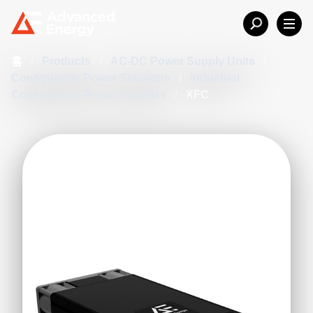
홈
/
Products
/
AC-DC Power Supply Units
/
Configurable Power Solutions
/
Industrial
Configurable Power Supplies
/
XFC