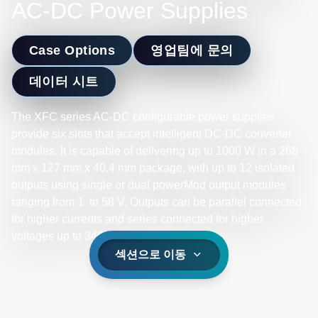
AC-DC Power Supplies
Case Options
영업팀에 문의
데이터 시트
The XFC series AC-DC configurable power supplies
provide six slots that accept intelligent DC-DC converter
modules. It is capable of delivering up to 1000 W in a 268
mm x 127 mm x 40.4 mm package, with up to 12 isolated
outputs using single or dual powerMod output modules
ranging from 1 to 58 V. Outputs can be parallel connected
for higher currents and series connected for higher
voltages up to 348 VDC.​
섹션으로 이동