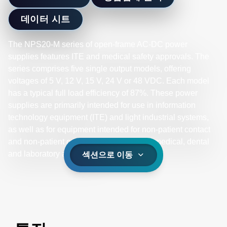
데이터 시트
The NPS20-M series of open-frame AC-DC power
supplies features ITE and medical safety approvals. The
series comprises five single output models, offering
voltages of 5 V, 12 V, 15 V, 24 V or 48 VDC. Each model
has a typical full load efficiency of 87%. These power
supplies are primarily intended for use in information
technology equipment (ITE) and light industrial systems,
as well as for equipment intended for non-patient contact
and non-patient critical use in low power medical, dental
and laboratory applications.
섹션으로 이동