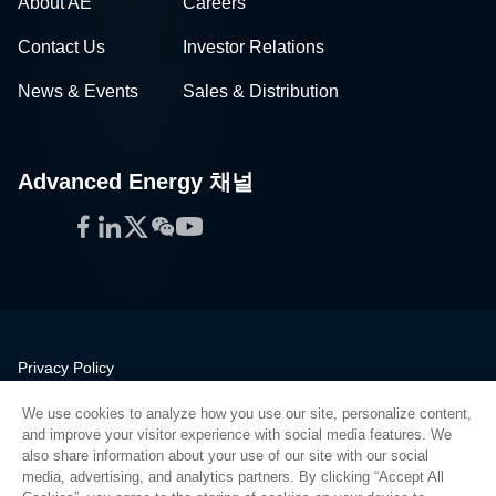
About AE
Careers
Contact Us
Investor Relations
News & Events
Sales & Distribution
Advanced Energy 채널
Facebook
LinkedIn
Twitter
WeChat
YouTube
Privacy Policy
Legal
We use cookies to analyze how you use our site, personalize content,
Quality
and improve your visitor experience with social media features. We
Sitemap
also share information about your use of our site with our social
media, advertising, and analytics partners. By clicking “Accept All
Supplier Portal