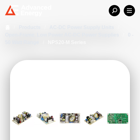
홈
/
Products
/
AC-DC Power Supply Units
/
Open-Frame, Low Power AC-DC Power Supplies
/
0 -
50 Watt Range
/
NPS20-M Series