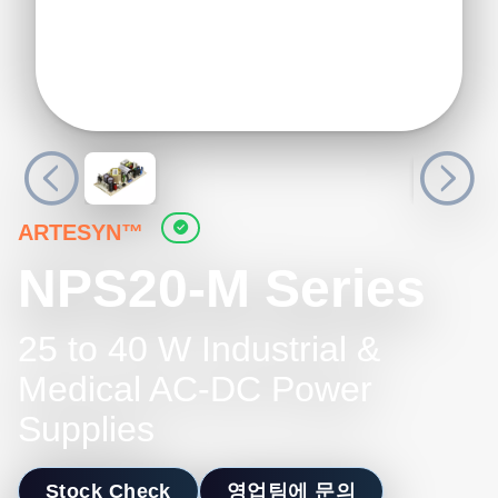
ARTESYN™
NPS20-M Series
25 to 40 W Industrial &
Medical AC-DC Power
Supplies
Stock Check
영업팀에 문의