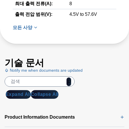
최대 출력 전류(A):
8
출력 전압 범위(V):
4.5V to 57.6V
모든 사양
기술 문서
Notify me when documents are updated
Expand All
Collapse All
Product Information Documents