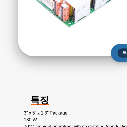
특
특징
3” x 5” x 1.3” Package
130 W
70°C ambient operation with no derating (conductio