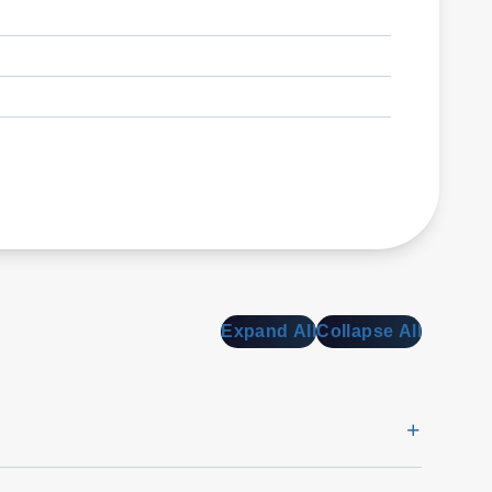
Expand All
Collapse All