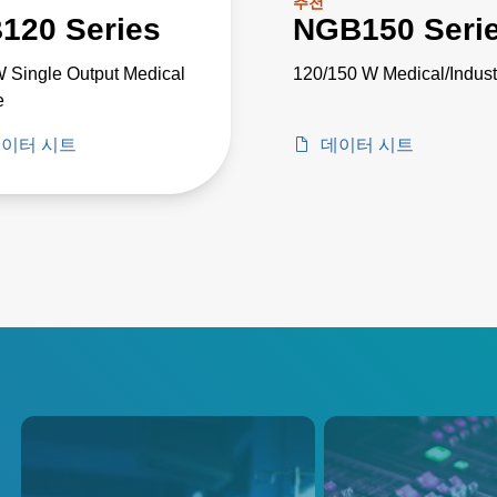
추천
120 Series
NGB150 Seri
 Single Output Medical
120/150 W Medical/Industr
e
이터 시트
데이터 시트