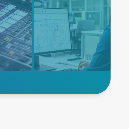
ent
Instrumentation
nd AV
Instrumentation equipment is
designed to measure many
diverse physical or electrical
 and precise
parameters that need to be
nhance
monitored during the product
phere in
research, design, development
ge, and
and manufacturing process.
ainment
Explore
V
Instrumentation