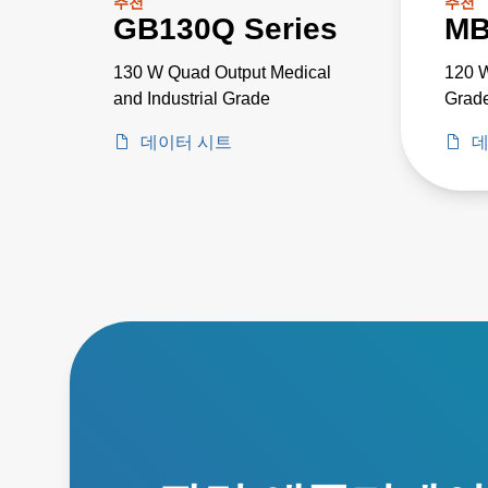
추천
추천
GB130Q Series
MB
130 W Quad Output Medical
120 W
and Industrial Grade
Grad
데이터 시트
데