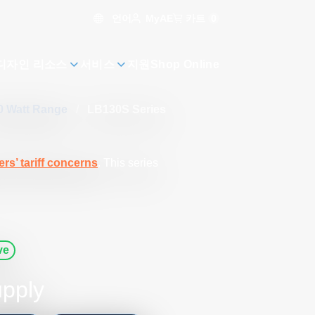
언어
카트
0
MyAE
디자인 리소스
서비스
지원
Shop Online
50 Watt Range
/
LB130S Series
rs’ tariff concerns
. This series
ve
pply