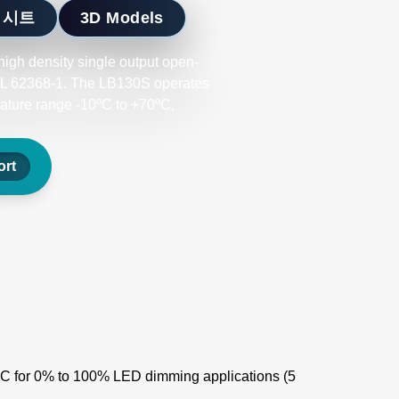
 시트
3D Models
high density single output open-
L 62368-1. The LB130S operates
rature range -10ºC to +70ºC,
rt
C for 0% to 100% LED dimming applications (5