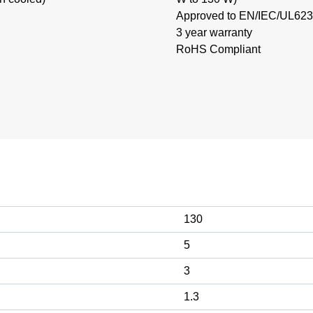
Approved to EN/IEC/UL623
3 year warranty
RoHS Compliant
130
5
3
1.3