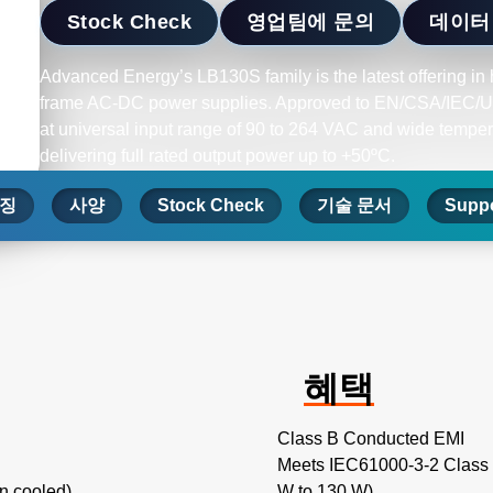
Stock Check
영업팀에 문의
데이터
Advanced Energy’s LB130S family is the latest offering in 
frame AC-DC power supplies. Approved to EN/CSA/IEC/U
at universal input range of 90 to 264 VAC and wide tempe
delivering full rated output power up to +50ºC.
징
사양
Stock Check
기술 문서
Suppo
혜택
Class B Conducted EMI
Meets IEC61000-3-2 Class 
n cooled)
W to 130 W)