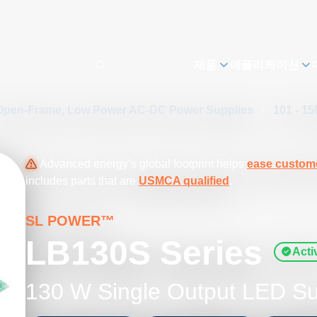
제품
애플리케이션
Open-Frame, Low Power AC-DC Power Supplies
/
101 - 1
Advanced energy’s global footprint helps
ease custome
includes parts that are
USMCA qualified
.
SL POWER™
LB130S Series
Acti
130 W Single Output LED Su