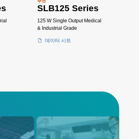
추천
es
SLB125 Series
ial
125 W Single Output Medical
& Industrial Grade
데이터 시트