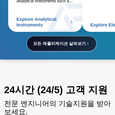
analytical instruments such as
for this critic
spectroscopy, mass
application.
spectrometry, chromatography,
Explore Analytical
electrophoresis, particle size
Instruments
Explore El
analyzers, and scanning
electron microscopes.
모든 애플리케이션 살펴보기
24시간 (24/5) 고객 지원
전문 엔지니어의 기술지원을 받아
보세요.