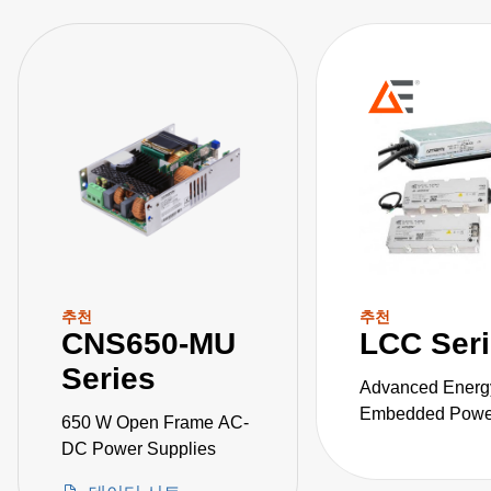
추천
추천
CNS650-MU
LCC Ser
Series
Advanced Energ
Embedded Power
650 W Open Frame AC-
the LCC series o
DC Power Supplies
fanless, fully-en