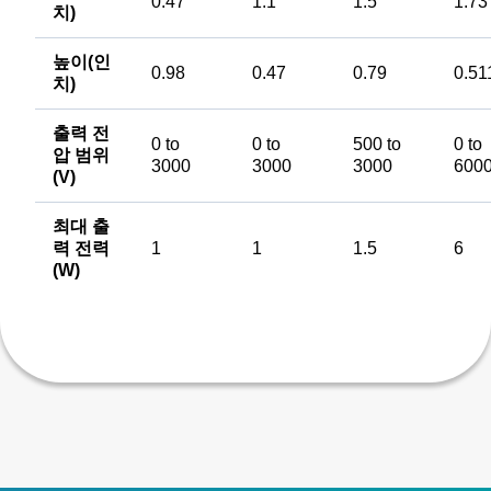
0.47
1.1
1.5
1.73
치)
높이(인
0.98
0.47
0.79
0.51
치)
출력 전
0 to
0 to
500 to
0 to
압 범위
3000
3000
3000
600
(V)
최대 출
력 전력
1
1
1.5
6
(W)