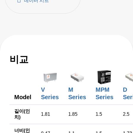
데이터 시트
AC-DC power sup
비교
V
M
MPM
D
Model
Series
Series
Series
Ser
길이(인
1.81
1.85
1.5
2.5
치)
너비(인