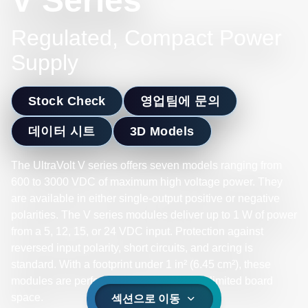
V Series
Regulated, Compact Power
Supply
Stock Check
영업팀에 문의
데이터 시트
3D Models
The UltraVolt V series offers seven models ranging from
600 to 3000 VDC of maximum high voltage power. They
are available in either single-output positive or negative
polarities. The V series modules deliver up to 1 W of power
from a 5, 12, 15, or 24 VDC input. Protection against
reversed input polarity, short circuits, and arcing is
standard. With a footprint under 1 in² (6.45 cm²), these
modules are perfect for applications with limited board
space.
섹션으로 이동