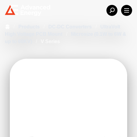
홈
/
Products
/
DC-DC Converters
/
UltraVolt
High Voltage PCB Mount
/
Microsize (0.1W to 6W &
up to 60KV)
/
V Series