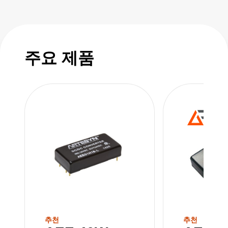
reinforced insulation and 2X means of
operator protection (MOOP). Encased in low-
profile metal, these converters are well-
equipped for the most demanding and rugged
주요 제품
applications.
추천
추천