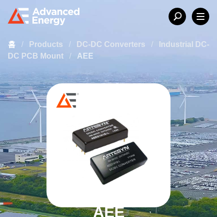
홈
/
Products
/
DC-DC Converters
/
Industrial DC-
DC PCB Mount
/
AEE
AEE