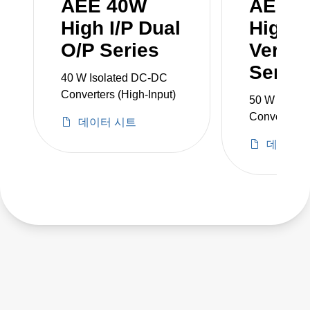
AEE 40W
AEE 
High I/P Dual
High I
O/P Series
Versio
Series
40 W Isolated DC-DC
Converters (High-Input)
50 W Isola
Converters
데이터 시트
데이터 