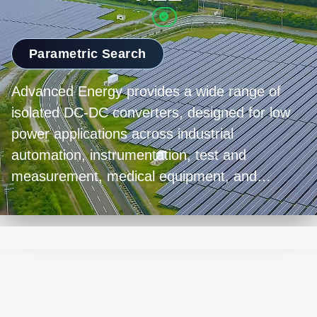
Parametric Search
Advanced Energy provides a wide range of
isolated DC-DC converters, designed for low
power applications across industrial
automation, instrumentation, test and
measurement, medical equipment, and
telecommunications. Our products, offering
nominal inputs of 12 V, 24 V, or 48 V in single
or dual output variants, are housed in
encapsulated industry-standard packages that
ensure up to 80 percent efficiency. The robust
design includes features like 4000 VAC