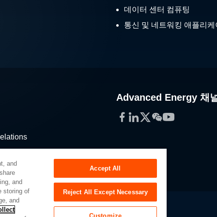
데이터 센터 컴퓨팅
통신 및 네트워킹 애플리
Advanced Energy 채
Facebook
LinkedIn
Twitter
WeChat
YouTube
elations
stribution
t, and
Accept All
 share
sing, and
 storing of
Reject All Except Necessary
ge, and
llect
Customize