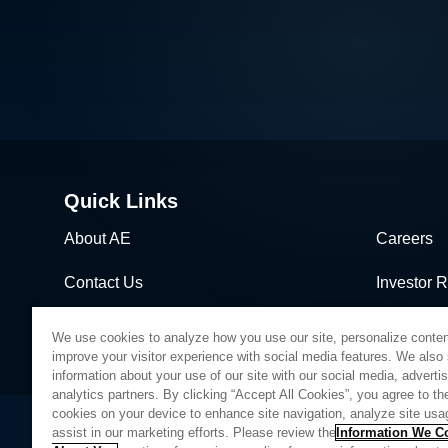
Quick Links
About AE
Careers
Contact Us
Investor R
News & Events
Sales & Di
We use cookies to analyze how you use our site, personalize conten
improve your visitor experience with social media features. We also
information about your use of our site with our social media, adverti
analytics partners. By clicking “Accept All Cookies”, you agree to the
cookies on your device to enhance site navigation, analyze site usa
assist in our marketing efforts. Please review the
Information We Co