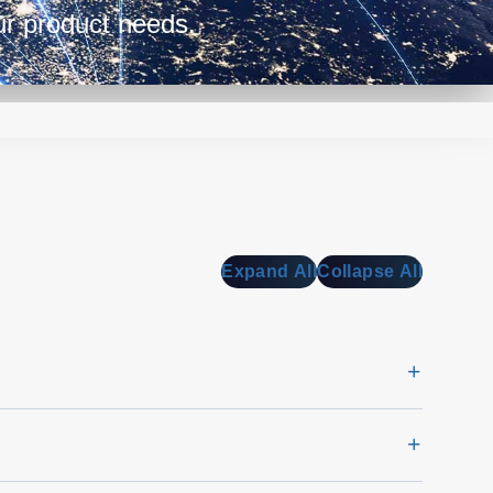
our product needs.
Expand All
Collapse All