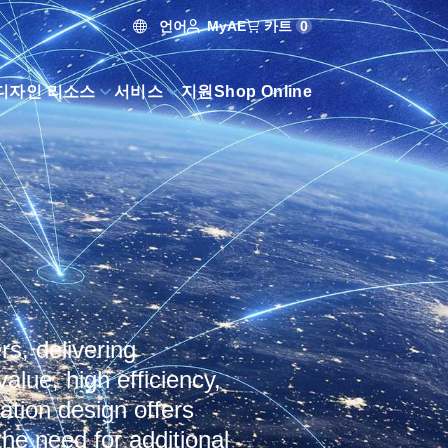
언어
카트
0
MyAE
디자인 리소스
서비스
지원
Shop Online
s, delivering
value, high efficiency,
ation design offers
the need for additional