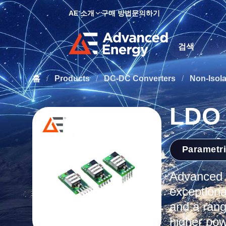
AE 소개
구매 방법
문의하기
Site Search
홈
/
Products
/
DC-DC Converters
/
Non-Isol
LDO
Parametr
Advanced E
exceptional
and a rang
higher pow