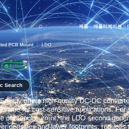
제품
애플리케이션
ated PCB Mount
/
LDO
Active
ic Search
nergy offers high-quality DC-DC converter
 value for cost-sensitive applications. For 
e of output current, the LDO second gener
er densities and lower footprints, reduces 