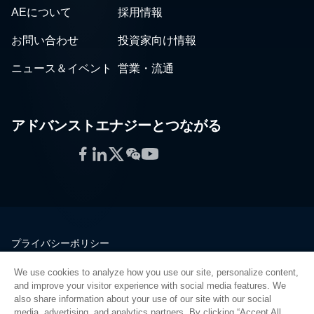
AEについて
採用情報
お問い合わせ
投資家向け情報
ニュース＆イベント
営業・流通
アドバンストエナジーとつながる
Facebook
LinkedIn
Twitter
WeChat
YouTube
プライバシーポリシー
法的情報
We use cookies to analyze how you use our site, personalize content,
品質
and improve your visitor experience with social media features. We
サイトマップ
also share information about your use of our site with our social
media, advertising, and analytics partners. By clicking “Accept All
サプライヤーポータル