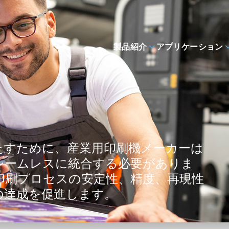
製品紹介
アプリケーション
たすために、産業用印刷機メーカーは
シームレスに統合する必要がありま
印刷プロセスの安定性、精度、再現性
の達成を促進します。