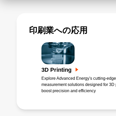
印刷業への応用
3D Printing
Explore Advanced Energy's cutting-edg
measurement solutions designed for 3D p
boost precision and efficiency