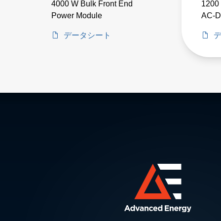
4000 W Bulk Front End
1200
Power Module
AC-D
データシート