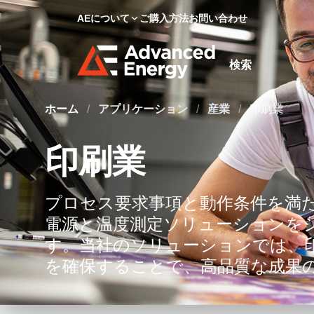
AEについて
ご購入方法
お問い合わせ
Site Search
ホーム
/
アプリケーション
/
産業
/
印刷業
印刷業
プロセス要求事項と動作条件を満
電源と温度測定ソリューションを
す。当社のソリューションでは、
を確保することで、高品質な成果