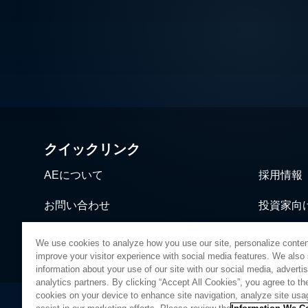
クイックリンク
AEについて
採用情報
お問い合わせ
投資家向
ニュース＆イベント
営業・流
We use cookies to analyze how you use our site, personalize conten
improve your visitor experience with social media features. We also
information about your use of our site with our social media, adverti
analytics partners. By clicking “Accept All Cookies”, you agree to the
cookies on your device to enhance site navigation, analyze site usa