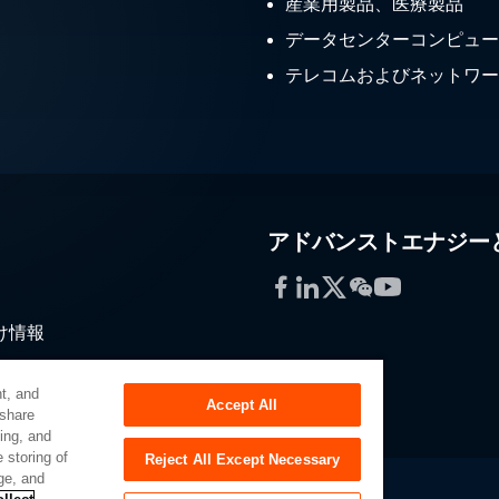
産業用製品、医療製品
データセンターコンピュー
テレコムおよびネットワー
アドバンストエナジー
Facebook
LinkedIn
Twitter
WeChat
YouTube
け情報
通
t, and
Accept All
 share
sing, and
 storing of
Reject All Except Necessary
ge, and