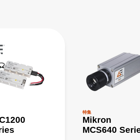
特集
C1200
Mikron
ries
MCS640 Seri