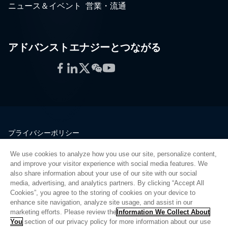
ニュース＆イベント
営業・流通
アドバンストエナジーとつながる
Facebook
LinkedIn
Twitter
WeChat
YouTube
プライバシーポリシー
法的情報
We use cookies to analyze how you use our site, personalize content,
品質
and improve your visitor experience with social media features. We
サイトマップ
also share information about your use of our site with our social
media, advertising, and analytics partners. By clicking “Accept All
サプライヤーポータル
Cookies”, you agree to the storing of cookies on your device to
UK Modern Slavery Act
enhance site navigation, analyze site usage, and assist in our
marketing efforts. Please review the
Information We Collect About
Privacy Preferences
You
section of our privacy policy for more information about our use