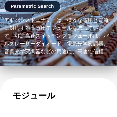
Parametric Search
アドバンスドエナジーは、様々な電圧と電流
に対応する高電圧モジュールを誇っていま
す。可逆高速スイッチングモジュールは、パ
ルスレーザーダイオード、電気光学変調器、
音響光学変調器などの用途に、高速で信頼性
の高いスイッチングを提供します。超低リプ
ルモジュールは、レーザーダイオード、科学
機器、医療機器など、低ノイズとリップルを
必要とする用途向けに設計されています。X線
モジュールは、X線発生装置や粒子加速器な
モジュール
ど、高電圧・高電流を必要とする用途向けに
設計されています。これらのモジュールは、
電圧と電流の柔軟性に加え、信頼性の高い動