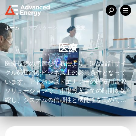
ホーム
/
アプリケーション
/
医療
医療
医療技術の急速な革新により、製品設計サイ
クルの短縮がビジネス上の必須条件となって
います。アドバンスドエナジーの医療用電源
ソリューションで、市場投入までの時間を短
縮し、システムの信頼性と機能性を高めてく
ださい。応用とコンプライアンスに関する専
門知識を駆使して、お客様のシステム設計に
おいて最適な性能と最小のトータルシステム