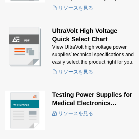
supply needs.
リソースを見る
UltraVolt High Voltage
Quick Select Chart
View UltraVolt high voltage power
supplies' technical specifications and
easily select the product right for you.
リソースを見る
Testing Power Supplies for
Medical Electronics
Applications White Paper
リソースを見る