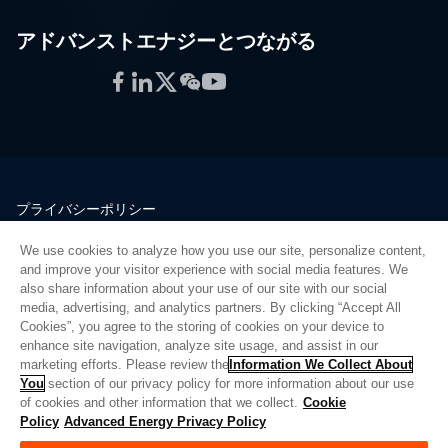
アドバンストエナジーとつながる
Facebook
LinkedIn
Twitter
WeChat
YouTube
プライバシーポリシー
法的情報
We use cookies to analyze how you use our site, personalize content,
品質
and improve your visitor experience with social media features. We
サイトマップ
also share information about your use of our site with our social
media, advertising, and analytics partners. By clicking “Accept All
サプライヤーポータル
Cookies”, you agree to the storing of cookies on your device to
UK Modern Slavery Act
enhance site navigation, analyze site usage, and assist in our
marketing efforts. Please review the
Information We Collect About
Privacy Preferences
You
section of our privacy policy for more information about our use
of cookies and other information that we collect.
Cookie
Do Not Sell or Share My Personal Information
Policy
Advanced Energy Privacy Policy
Limit the Use of My Sensitive Personal Information