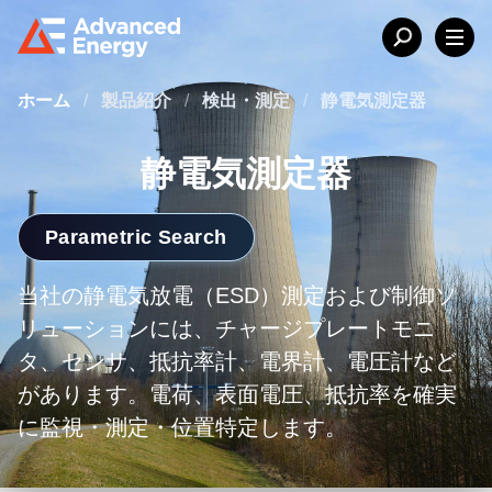
ホーム
/
製品紹介
/
検出・測定
/
静電気測定器
静電気測定器
Parametric Search
当社の静電気放電（ESD）測定および制御ソ
リューションには、チャージプレートモニ
タ、センサ、抵抗率計、電界計、電圧計など
があります。電荷、表面電圧、抵抗率を確実
に監視・測定・位置特定します。