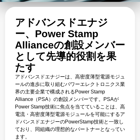
す。PSAは、Power Stamp技術の標準化とベ
ストプラクティスの開発に取り組んでおり、
アドバンスドエナジ
企業がこの技術を採用しやすくし、その利点
を実現するのに役立っています。
ー、Power Stamp
Allianceの創設メンバー
PSAの創立メンバーであるアドバンスドエナ
として先導的役割を果
ジーは、Power Stamp技術の開発と採用の最
たす
前線にいます。電力変換と制御システムに関
アドバンスドエナジーは、高密度薄型電源モジュ
する専門知識を持ち、技術革新と協力に取り
ールの進歩に取り組むパワーエレクトロニクス業
組んでいるアドバンスドエナジーはPSAにと
界の主要企業で構成されるPower Stamp
って理想的なパートナーです。アドバンスド
Alliance（PSA）の創設メンバーです。PSAが
エナジーは、PSAやその他の業界団体との協
Power Stamp技術に焦点を当てていることは、高
電流・高密度薄型電源モジュールを可能にするア
力を通じて、パワーエレクトロニクス技術の
ドバンスドエナジーのPowerStamp技術と一致し
未来を形成し、業界の技術革新を推進するこ
ており、同組織の理想的なパートナーとなってい
とに貢献しています。
ます。