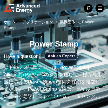
ホーム
/
アプリケーション
/
業界団体
/
Power
Stamp
Power Stamp
Have a question?
Ask an Expert
アドバンスドエナジーは、Power Stamp
Alliance（PSA）への参加を通じて、様々な用
途におけるPower Stamp技術の採用を推進し
ています。Power Stamp技術は、高密度電源
の需要が急速に高まっているデータセンター
など、スペースに制約のある用途に最適で