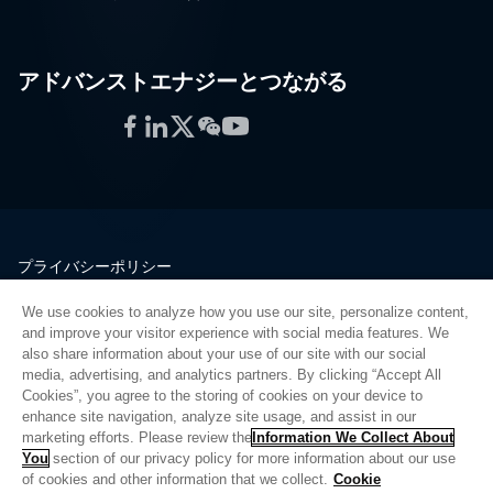
アドバンストエナジーとつながる
Facebook
LinkedIn
Twitter
WeChat
YouTube
プライバシーポリシー
法的情報
We use cookies to analyze how you use our site, personalize content,
品質
and improve your visitor experience with social media features. We
サイトマップ
also share information about your use of our site with our social
media, advertising, and analytics partners. By clicking “Accept All
サプライヤーポータル
Cookies”, you agree to the storing of cookies on your device to
UK Modern Slavery Act
enhance site navigation, analyze site usage, and assist in our
marketing efforts. Please review the
Information We Collect About
Privacy Preferences
You
section of our privacy policy for more information about our use
of cookies and other information that we collect.
Cookie
Do Not Sell or Share My Personal Information