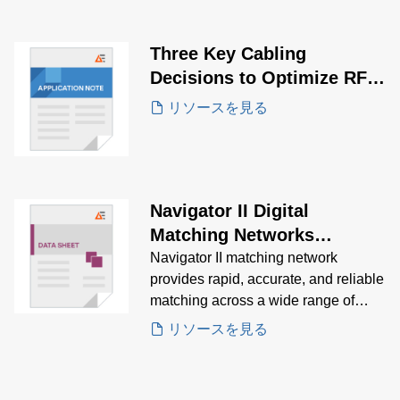
Three Key Cabling
Decisions to Optimize RF
System Performance
リソースを見る
Navigator II Digital
Matching Networks
Brochure
Navigator II matching network
provides rapid, accurate, and reliable
matching across a wide range of
power requirements. Download
リソースを見る
Navigator II Brochure for details
regarding product specifications,
electrical specifications, mechanical