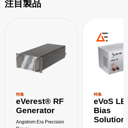
注目製品
特集
特集
eVerest® RF
eVoS LE
Generator
Bias
Solution
Angstrom Era Precision