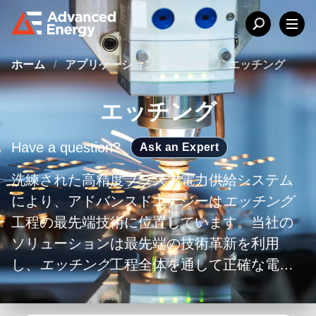
ホーム
/
アプリケーション
/
半導体
/
エッチング
エッチング
Have a question?
Ask an Expert
洗練された高精度プラズマ電力供給システム
により、アドバンスドエナジーは
エッチング
工程の最先端技術に位置しています。当社の
ソリューションは最先端の技術革新を利用
し、
エッチング
工程全体を通して正確な電力
供給と制御を提供します。