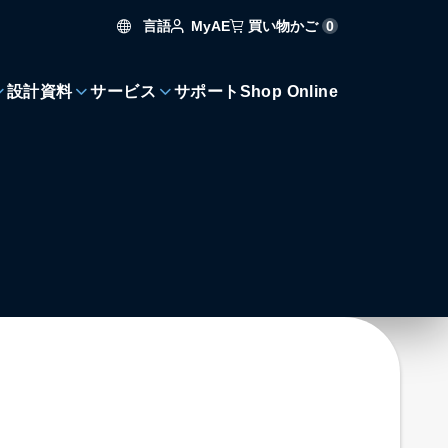
言語
買い物かご
0
MyAE
設計資料
サービス
サポート
Shop Online