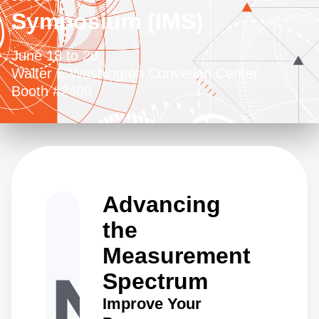
Symposium (IMS)
June 18 to 20,
Walter E Washington Convetion Center
Booth #2409
Advancing
the
Measurement
Spectrum
Improve Your