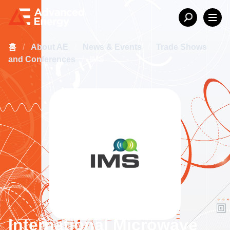
홈
/
About AE
/
News & Events
/
Trade Shows
and Conferences
/
IMS
International Microwave