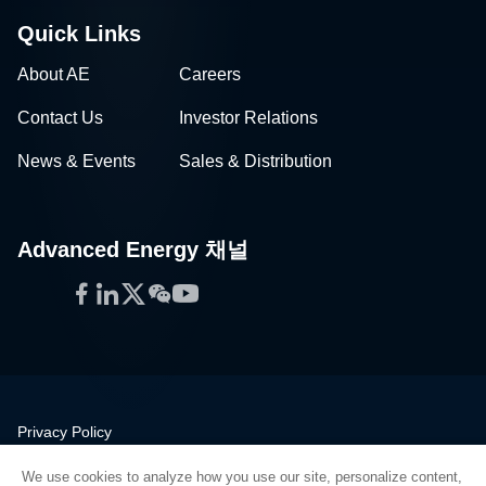
Quick Links
About AE
Careers
Contact Us
Investor Relations
News & Events
Sales & Distribution
Advanced Energy 채널
Facebook
LinkedIn
Twitter
WeChat
YouTube
Privacy Policy
Legal
We use cookies to analyze how you use our site, personalize content,
Quality