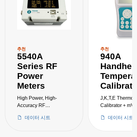
추천
추천
5540A
940A
Series RF
Handhel
Power
Tempera
Meters
Calibrato
High Power, High-
J,K,T,E Thermoc
Accuracy RF
Calibrator + mV
Measurement in a
데이터 시트
데이터 시트
Single Instrument