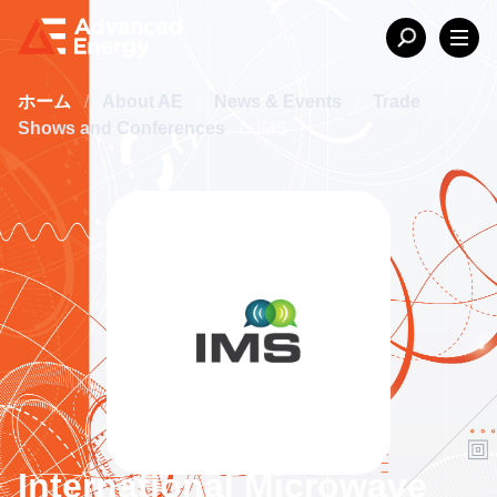
ホーム
/
About AE
/
News & Events
/
Trade
Shows and Conferences
/
IMS
International Microwave