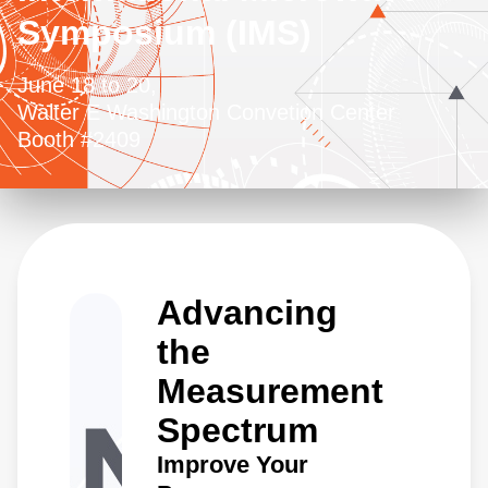
Symposium (IMS)
June 18 to 20,
Walter E Washington Convetion Center
Booth #2409
Advancing
the
Measurement
Spectrum
Improve Your