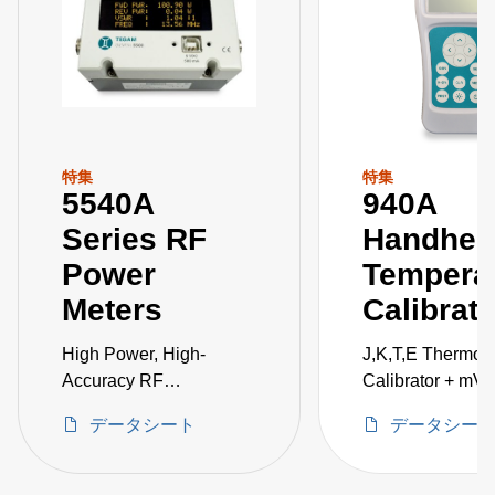
特集
特集
5540A
940A
Series RF
Handhel
Power
Tempera
Meters
Calibrato
High Power, High-
J,K,T,E Thermoc
Accuracy RF
Calibrator + mV
Measurement in a
データシート
データシー
Single Instrument