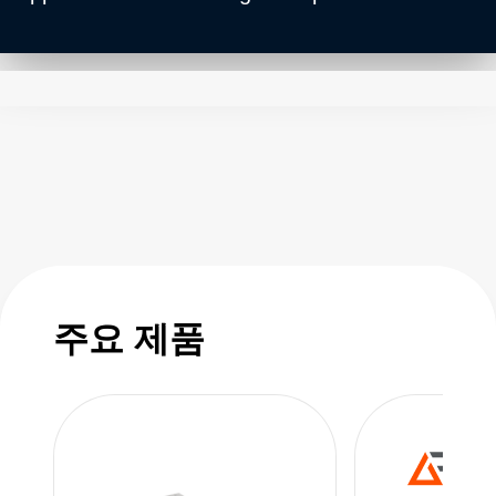
capacitor charging and AC-DC low voltage
system power due to its unique design and
intelligent control.
주요 제품