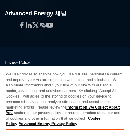
Advanced Energy 채널
Facebook
LinkedIn
Twitter
WeChat
YouTube
Privacy Policy
Legal
We use cookies to analyze how you use our site, personalize content,
Quality
and improve your visitor experience with social media features. We
Sitemap
also share information about your use of our site with our social
media, advertising, and analytics partners. By clicking “Accept All
Supplier Portal
Cookies”, you agree to the storing of cookies on your device to
UK Modern Slavery Act
enhance site navigation, analyze site usage, and assist in our
marketing efforts. Please review the
Information We Collect About
Privacy Preferences
You
section of our privacy policy for more information about our use
of cookies and other information that we collect.
Cookie
Do Not Sell or Share My Personal Information
Policy
Advanced Energy Privacy Policy
Limit the Use of My Sensitive Personal Information