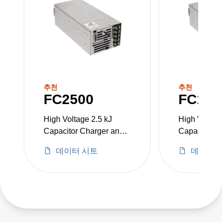
추천
추천
FC2500
FC150
High Voltage 2.5 kJ
High Voltage
Capacitor Charger and
Capacitor C
Low Voltage Power
Low Voltag
데이터 시트
데이터 
Supply in One Package.
Supply in O
Up to 3300 W Total
Up to 2300 
Power.
Power.