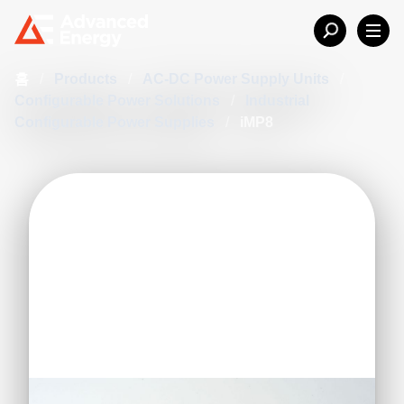
홈
/
Products
/
AC-DC Power Supply Units
/
Configurable Power Solutions
/
Industrial
Configurable Power Supplies
/
iMP8