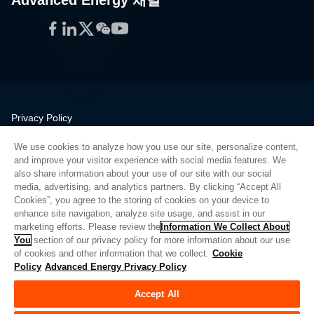
Facebook
LinkedIn
Twitter
WeChat
YouTube
Privacy Policy
Legal
We use cookies to analyze how you use our site, personalize content,
Quality
and improve your visitor experience with social media features. We
Sitemap
also share information about your use of our site with our social
media, advertising, and analytics partners. By clicking “Accept All
Supplier Portal
Cookies”, you agree to the storing of cookies on your device to
UK Modern Slavery Act
enhance site navigation, analyze site usage, and assist in our
marketing efforts. Please review the
Information We Collect About
Privacy Preferences
You
section of our privacy policy for more information about our use
of cookies and other information that we collect.
Cookie
Do Not Sell or Share My Personal Information
Policy
Advanced Energy Privacy Policy
Limit the Use of My Sensitive Personal Information
Accept All
© Copyright 2026
Advanced Energy
| 빌드: 39545