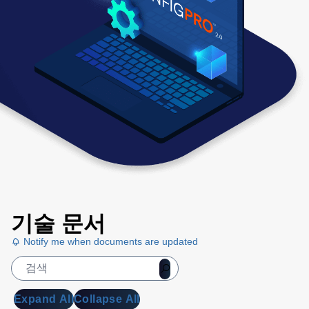
기술 문서
Notify me when documents are updated
Expand All
Collapse All