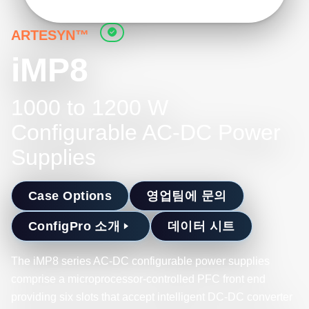
ARTESYN™
iMP8
1000 to 1200 W
Configurable AC-DC Power
Supplies
Case Options
영업팀에 문의
ConfigPro 소개
데이터 시트
The iMP8 series AC-DC configurable power supplies
comprise a microprocessor-controlled PFC front end
providing six slots that accept intelligent DC-DC converter