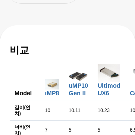
비교
uMP10
Ultimod
iMP8
Gen II
Model
UX6
C
길이(인
10
10.11
10.23
1
치)
너비(인
7
5
5
6.
치)