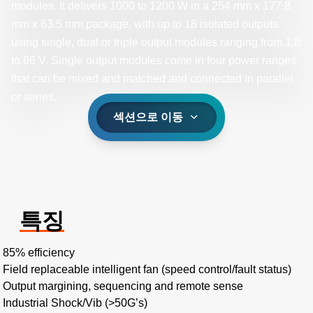
modules. It delivers 1000 to 1200 W in a 254 mm x 177.8
mm x 63.5 mm package, with up to 18 isolated outputs
using single, dual or triple output modules ranging from 1.8
to 66 V. Single output modules come in four power ranges
that can be mixed and matched and connected in parallel
or series. ​
섹션으로 이동
특징
85% efficiency
Field replaceable intelligent fan (speed control/fault status)​
Output margining, sequencing and remote sense ​
Industrial Shock/Vib (>50G’s)​