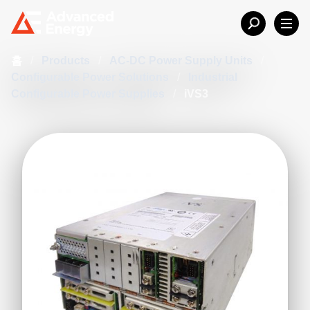
홈
/
Products
/
AC-DC Power Supply Units
/
Configurable Power Solutions
/
Industrial
Configurable Power Supplies
/
iVS3