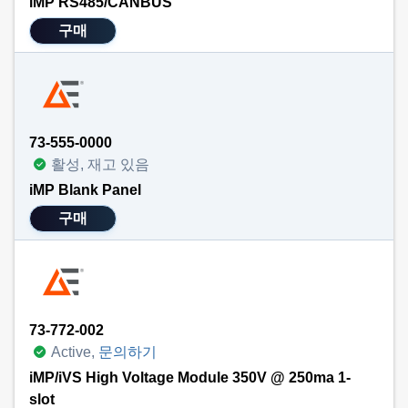
iMP RS485/CANBUS
구매
73-555-0000
활성, 재고 있음
iMP Blank Panel
구매
73-772-002
Active,
문의하기
iMP/iVS High Voltage Module 350V @ 250ma 1-
slot