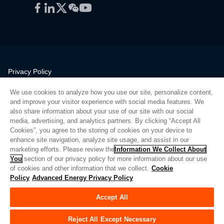
Facebook
LinkedIn
Twitter
WeChat
YouTube
Privacy Policy
Legal
We use cookies to analyze how you use our site, personalize content,
Quality
and improve your visitor experience with social media features. We
Sitemap
also share information about your use of our site with our social
media, advertising, and analytics partners. By clicking “Accept All
Supplier Portal
Cookies”, you agree to the storing of cookies on your device to
UK Modern Slavery Act
enhance site navigation, analyze site usage, and assist in our
marketing efforts. Please review the
Information We Collect About
Privacy Preferences
You
section of our privacy policy for more information about our use
of cookies and other information that we collect.
Cookie
Do Not Sell or Share My Personal Information
Policy
Advanced Energy Privacy Policy
Limit the Use of My Sensitive Personal Information
Accept All
© Copyright 2026
Advanced Energy
| 빌드: 39545
Reject All Except Necessary