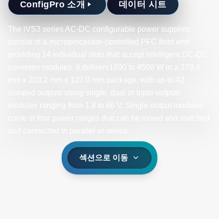
ConfigPro 소개
데이터 시트
The iVS3 series AC-DC configurable power supplies
consist of a microprocessor-controlled PFC front end
providing 14 individual slots that accept intelligent DC-DC
converter modules. It delivers1800 to 4500 W in a 279.4
mm x 203.2 mm x 127.0 mm package, with up to 42
isolated outputs using single, dual or triple outputs
modules ranging from 1.8 to 66 V. Single output modules
come in four power ranges that can be mixed and matched
and connected in parallel or series. ​
섹션으로 이동