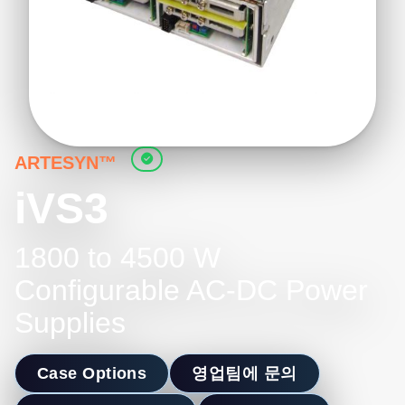
ARTESYN™
iVS3
1800 to 4500 W
Configurable AC-DC Power
Supplies
Case Options
영업팀에 문의