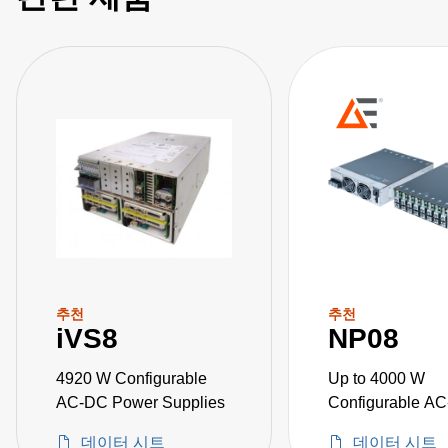
추천
추천
iVS8
NP08
4920 W Configurable
Up to 4000 W
AC-DC Power Supplies
Configurable A
Power Supplies
데이터 시트
데이터 시트