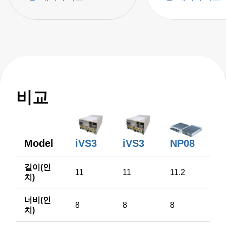
비교
iVS3
iVS3
Model
NP08
길이(인
11
11
11.2
치)
너비(인
8
8
8
치)