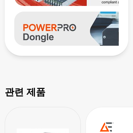
compliance to the SEMI F47 standard. The NeoPower
supports digital communication with MODBUS RTU for
control, monitoring and configuration. Learn More:
https://www.sager.com/new-products/advanced-energys-
artesyn-configurable-neopower-ac-dc-power-supplies?
utm_source=SagerYouTube&utm_medium=video&utm_cam
관련 제품