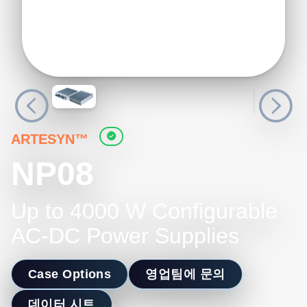
ARTESYN™
NP08
Up to 4000 W Configurable
AC-DC Power Supplies
Case Options
영업팀에 문의
데이터 시트