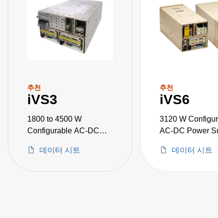
추천
추천
iVS3
iVS6
1800 to 4500 W
3120 W Configur
Configurable AC-DC
AC-DC Power Su
Power Supplies
데이터 시트
데이터 시트