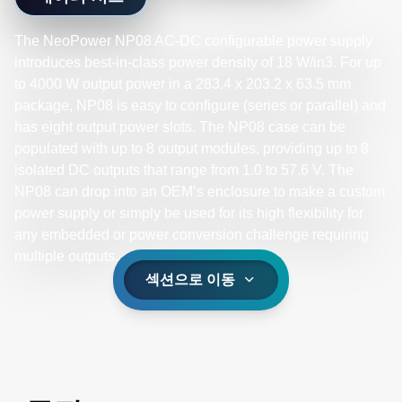
The NeoPower NP08 AC-DC configurable power supply
introduces best-in-class power density of 18 W/in3. For up
to 4000 W output power in a 283.4 x 203.2 x 63.5 mm
package, NP08 is easy to configure (series or parallel) and
has eight output power slots. The NP08 case can be
populated with up to 8 output modules, providing up to 8
isolated DC outputs that range from 1.0 to 57.6 V. The
NP08 can drop into an OEM’s enclosure to make a custom
power supply or simply be used for its high flexibility for
any embedded or power conversion challenge requiring
multiple outputs.​
섹션으로 이동