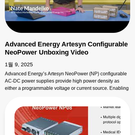
Advanced Energy Artesyn Configurable
NeoPower Unboxing Video
1월 9, 2025
Advanced Energy’s Artesyn NeoPower (NP) configurable
AC-DC power supplies provide high power density as
either a programmable voltage or current source. Enabling
fast prototypes, NeoPower configurable features an
intuitive software interface and user configurable modules.
To enable 1,000's of output combinations, modules can be
connected in series and parallel with the configurable buss
bar system. Advanced Energy's NeoPower is certified for
both industrial and medical safety approvals, including