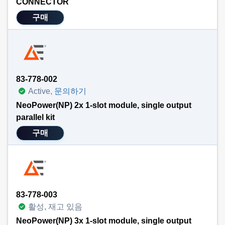
CONNECTOR
구매
83-778-002
Active,
문의하기
NeoPower(NP) 2x 1-slot module, single output
parallel kit
구매
83-778-003
활성, 재고 있음
NeoPower(NP) 3x 1-slot module, single output