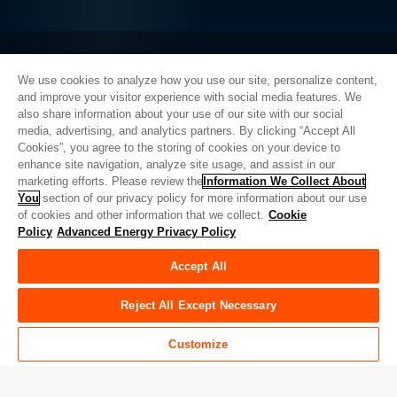
We use cookies to analyze how you use our site, personalize content,
Quick Links
and improve your visitor experience with social media features. We
also share information about your use of our site with our social
About AE
Careers
media, advertising, and analytics partners. By clicking “Accept All
Cookies”, you agree to the storing of cookies on your device to
Contact Us
Investor Relations
enhance site navigation, analyze site usage, and assist in our
marketing efforts. Please review the
Information We Collect About
News & Events
Sales & Distribution
You
section of our privacy policy for more information about our use
of cookies and other information that we collect.
Cookie
Policy
Advanced Energy Privacy Policy
Advanced Energy 채널
Accept All
Facebook
LinkedIn
Twitter
WeChat
YouTube
Reject All Except Necessary
Customize