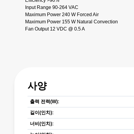
Efficiency >90%
Input Range 90-264 VAC
Maximum Power 240 W Forced Air
Maximum Power 155 W Natural Convection
Fan Output 12 VDC @ 0.5 A
사양
출력 전력(W):
길이(인치):
너비(인치):