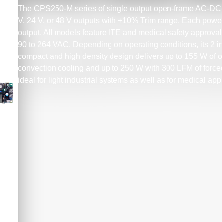
The CPS250-M series of single output open-frame AC-DC p
V, 24 V, or 48 V outputs with +10% Trim range. Each powe
output. All models feature ITE and medical safety approval
90 to 264 VAC. Depending on operating conditions, its 2 i
compact and high density design delivers up to 155 W of ou
convection cooling and up to 250 W with 300 LFM of force
ideal for light industrial systems as well as for medical app