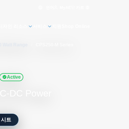
언어
카트
0
MyAE
디자인 리소스
서비스
지원
Shop Online
50 Watt Range
/
CPS250-M Series
Active
 AC-DC Power
 시트