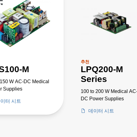
추천
S100-M
LPQ200-M
Series
o 150 W AC-DC Medical
r Supplies
100 to 200 W Medical AC
DC Power Supplies
이터 시트
데이터 시트