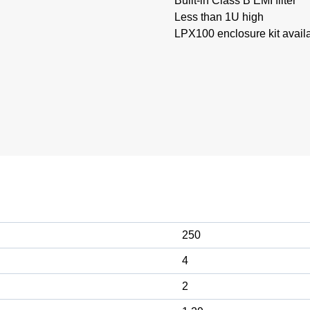
Built-in Class B EMI filter
Less than 1U high
LPX100 enclosure kit avail
250
4
2