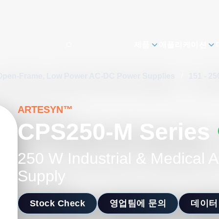
제품
애플리케이션
Open-Frame, Low Power AC-DC Power Supplies
/
151 - 2
ARTESYN™
CPS250-M Series
250 W Industrial & Medical
Supply
Stock Check
영업팀에 문의
데이터