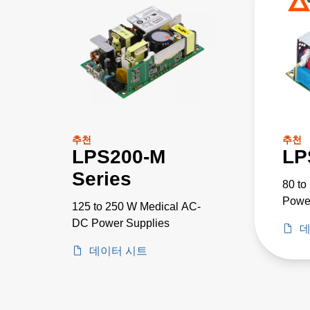
추천
추천
LPS200-M
LP
Series
80 t
Powe
125 to 250 W Medical AC-
DC Power Supplies
데
데이터 시트