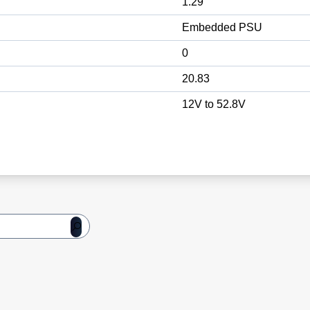
1.29
Embedded PSU
0
20.83
12V to 52.8V