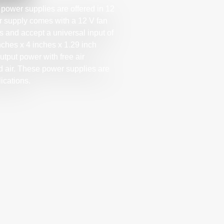
ower supplies are offered in 12
r supply comes with a 12 V fan
s and accept a universal input of
nches x 4 inches x 1.29 inch
tput power with free air
d air. These power supplies are
lications.