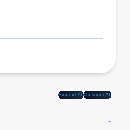
Expand All
Collapse All